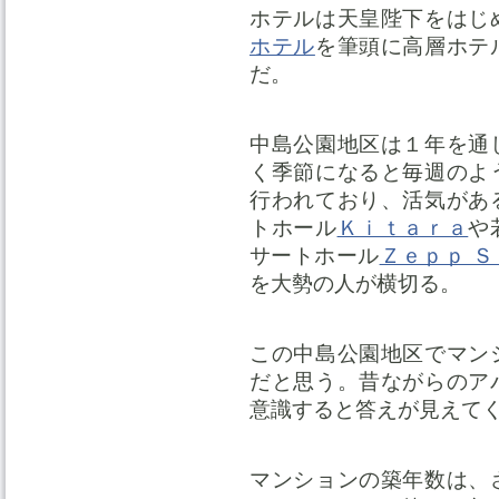
ホテルは天皇陛下をはじ
ホテル
を筆頭に高層ホテ
だ。
中島公園地区は１年を通
く季節になると毎週のよ
行われており、活気があ
トホール
Ｋｉｔａｒａ
や
サートホール
Ｚｅｐｐ 
を大勢の人が横切る。
この中島公園地区でマン
だと思う。昔ながらのア
意識すると答えが見えて
マンションの築年数は、