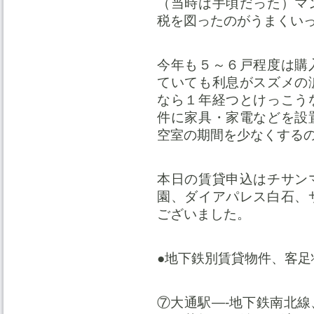
（当時は手頃だった）マ
税を図ったのがうまくい
今年も５～６戸程度は購
ていても利息がスズメの
なら１年経つとけっこう
件に家具・家電などを設
空室の期間を少なくする
本日の賃貸申込はチサン
園、ダイアパレス白石、
ございました。
●地下鉄別賃貸物件、客足
⑦大通駅—-地下鉄南北