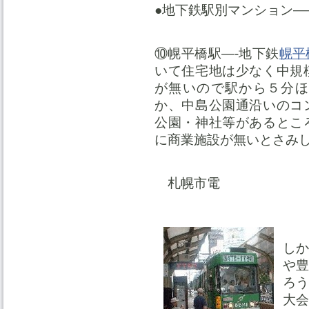
●地下鉄駅別マンション—
⑩幌平橋駅—-地下鉄
幌平
いて住宅地は少なく中規
が無いので駅から５分ほ
か、中島公園通沿いのコ
公園・神社等があるとこ
に商業施設が無いとさみ
札幌市電
し
や
ろ
大