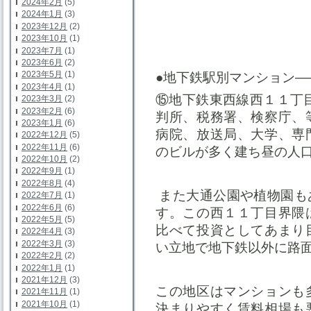
2024年2月
(5)
2024年1月
(3)
2023年12月
(2)
2023年10月
(1)
2023年7月
(1)
2023年6月
(2)
2023年5月
(1)
●地下鉄駅別マンション—
2023年4月
(1)
⑮地下鉄東西線西１１丁
2023年3月
(2)
2023年2月
(6)
判所、税務署、検察庁、
2023年1月
(6)
病院、放送局、大学、専
2022年12月
(5)
2022年11月
(6)
のビルが多く建ち昼の人
2022年10月
(2)
2022年9月
(1)
2022年8月
(4)
また大通公園や植物園も
2022年7月
(1)
2022年6月
(6)
す。この西１１丁目界隈
2022年5月
(5)
比べて投資としてあまり
2022年4月
(3)
2022年3月
(3)
い立地で地下鉄以外に路
2022年2月
(2)
2022年1月
(1)
2021年12月
(3)
この地区はマンションも
2021年11月
(1)
2021年10月
(1)
決まりやすく賃料相場も