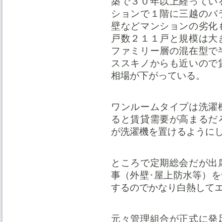
築で３０年以上経ってい
ションで１階に三越のバ
壁などマンションの劣化
戸数２１１戸と規模は大
ファミリー層の混在型で
ススキノからも近いので
相場が下がっている。
ワンルームタイプは洗濯
ると賃貸需要が高まるだ
が洗濯機を置けるように
ところで定期総会だが出
事（外壁･屋上防水等）
するのでかなり白熱して
元々管理組合が正式に発