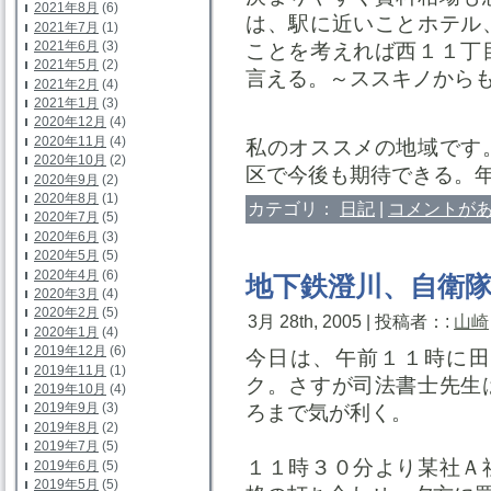
2021年8月
(6)
は、駅に近いことホテル
2021年7月
(1)
2021年6月
(3)
ことを考えれば西１１丁
2021年5月
(2)
言える。～ススキノから
2021年2月
(4)
2021年1月
(3)
2020年12月
(4)
2020年11月
(4)
私のオススメの地域です
2020年10月
(2)
区で今後も期待できる。
2020年9月
(2)
2020年8月
(1)
カテゴリ：
日記
|
コメントがあ
2020年7月
(5)
2020年6月
(3)
2020年5月
(5)
2020年4月
(6)
地下鉄澄川、自衛
2020年3月
(4)
2020年2月
(5)
3月 28th, 2005 | 投稿者：:
山崎
2020年1月
(4)
2019年12月
(6)
今日は、午前１１時に田
2019年11月
(1)
ク。さすが司法書士先生
2019年10月
(4)
2019年9月
(3)
ろまで気が利く。
2019年8月
(2)
2019年7月
(5)
１１時３０分より某社Ａ
2019年6月
(5)
2019年5月
(5)