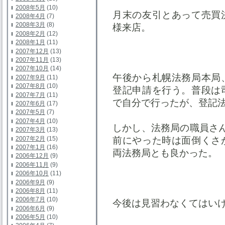
2008年5月
(10)
月末の友引とあって売買
2008年4月
(7)
2008年3月
(8)
様来店。
2008年2月
(12)
2008年1月
(11)
2007年12月
(13)
2007年11月
(13)
2007年10月
(14)
午後から札幌法務局本局
2007年9月
(11)
2007年8月
(10)
登記申請を行う。普段は
2007年7月
(11)
で自分で行ったが、登記
2007年6月
(17)
2007年5月
(7)
2007年4月
(10)
しかし、法務局の職員さ
2007年3月
(13)
2007年2月
(15)
前にやった時は面倒くさ
2007年1月
(16)
両法務局とも良かった。
2006年12月
(9)
2006年11月
(9)
2006年10月
(11)
2006年9月
(9)
2006年8月
(11)
2006年7月
(10)
今後は見習わなくてはい
2006年6月
(9)
2006年5月
(10)