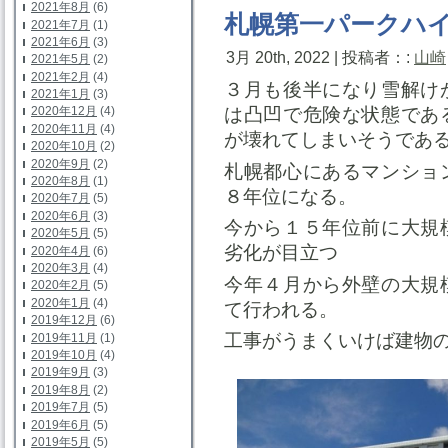
2021年8月
(6)
札幌第一パークハ
2021年7月
(1)
2021年6月
(3)
3月 20th, 2022 | 投稿者：:
山崎
2021年5月
(2)
2021年2月
(4)
３月も後半になり雪解け
2021年1月
(3)
は凸凹で危険な状態であ
2020年12月
(4)
2020年11月
(4)
が壊れてしまいそうであ
2020年10月
(2)
2020年9月
(2)
札幌都心にあるマンショ
2020年8月
(1)
８年位になる。
2020年7月
(5)
2020年6月
(3)
今から１５年位前に大規
2020年5月
(5)
劣化が目立つ
2020年4月
(6)
2020年3月
(4)
今年４月から外壁の大規
2020年2月
(5)
2020年1月
(4)
て行われる。
2019年12月
(6)
工事がうまくいけば建物
2019年11月
(1)
2019年10月
(4)
2019年9月
(3)
2019年8月
(2)
2019年7月
(5)
2019年6月
(5)
2019年5月
(5)