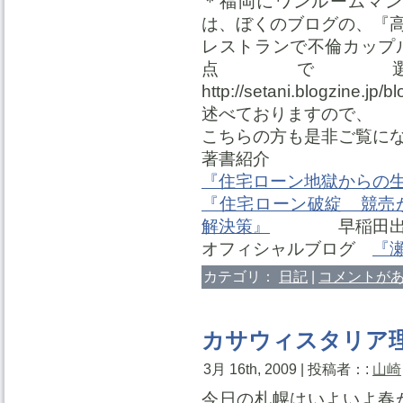
＊福岡にワンルームマン
は、ぼくのブログの、『
レストランで不倫カップ
点で
http://setani.blogzine.
述べておりますので、
こちらの方も是非ご覧に
著書紹介
『住宅ローン地獄からの
『住宅ローン破綻 競売
解決策』
早稲田出
オフィシャルブログ
『
カテゴリ：
日記
|
コメントがあ
カサウィスタリア
3月 16th, 2009 | 投稿者：:
山崎
今日の札幌はいよいよ春