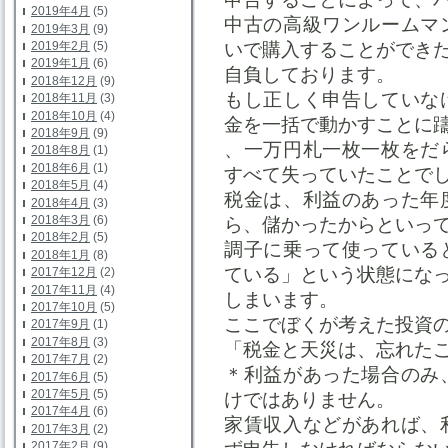
2019年4月
(5)
中古の高級ワンルームマ
2019年3月
(9)
2019年2月
(5)
いで購入することができ
2019年1月
(6)
自負しております。
2018年12月
(9)
もし正しく申告していな
2018年11月
(3)
2018年10月
(4)
金を一括で動かすことに
2018年9月
(9)
、一万円札一枚一枚をだ
2018年8月
(1)
2018年6月
(1)
すべて失っていたことで
2018年5月
(4)
税金は、利益のあった年
2018年4月
(3)
2018年3月
(6)
ら、儲かったからといっ
2018年2月
(5)
調子に乗って使っている
2018年1月
(8)
ている」という状態にな
2017年12月
(2)
2017年11月
(4)
しまいます。
2017年10月
(5)
ここでぼくが考えた投資
2017年9月
(1)
2017年8月
(3)
「税金と天災は、忘れた
2017年7月
(2)
＊利益があった場合のみ
2017年6月
(5)
2017年5月
(5)
けではありません。
2017年4月
(6)
家賃収入などがあれば、
2017年3月
(2)
2017年2月
(9)