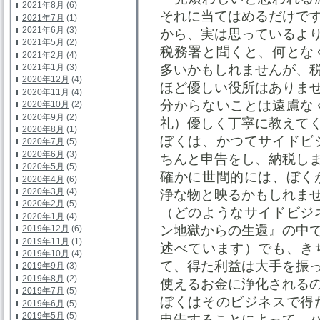
2021年8月
(6)
それに当てはめるだけで
2021年7月
(1)
2021年6月
(3)
から、実は思っているよ
2021年5月
(2)
税務署と聞くと、何とな
2021年2月
(4)
2021年1月
(3)
多いかもしれませんが、
2020年12月
(4)
ほど優しい役所はありま
2020年11月
(4)
分からないことは遠慮な
2020年10月
(2)
2020年9月
(2)
礼）優しく丁寧に教えて
2020年8月
(1)
ぼくは、かつてサイドビ
2020年7月
(5)
2020年6月
(3)
ちんと申告をし、納税し
2020年5月
(5)
確かに世間的には、ぼく
2020年4月
(6)
2020年3月
(4)
浄な物と映るかもしれま
2020年2月
(5)
（どのようなサイドビジ
2020年1月
(4)
ン地獄からの生還』の中
2019年12月
(6)
2019年11月
(1)
述べています）でも、き
2019年10月
(4)
て、得た利益は大手を振
2019年9月
(3)
2019年8月
(2)
使えるお金に浄化される
2019年7月
(5)
ぼくはそのビジネスで得
2019年6月
(5)
2019年5月
(5)
申告することによって、