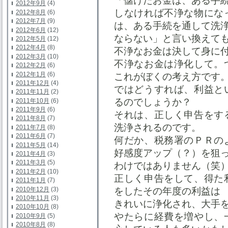
「儲けたお金は、ある手
2012年9月
(4)
しなければ不浄な物にな
2012年8月
(6)
2012年7月
(9)
は、ある手続を通して洗
2012年6月
(12)
ならない」と言い換えて
2012年5月
(12)
2012年4月
(8)
不浄なお金は決して身に
2012年3月
(10)
不浄なお金は浄化して。
2012年2月
(6)
2012年1月
(6)
これがぼくの考え方です
2011年12月
(4)
ではどうすれば、利益と
2011年11月
(2)
るのでしょうか？
2011年10月
(6)
2011年9月
(6)
それは、正しく申告をす
2011年8月
(7)
洗浄されるのです。
2011年7月
(8)
2011年6月
(7)
何だか、税務署のＰＲの
2011年5月
(14)
好感度アップ（？）を狙
2011年4月
(3)
2011年3月
(5)
わけではありません（笑
2011年2月
(10)
正しく申告をして、得た
2011年1月
(7)
2010年12月
(3)
をしたその年度の利益は
2010年11月
(3)
きれいに浄化され、大手
2010年10月
(8)
やたらに経費を増やし、
2010年9月
(5)
2010年8月
(8)