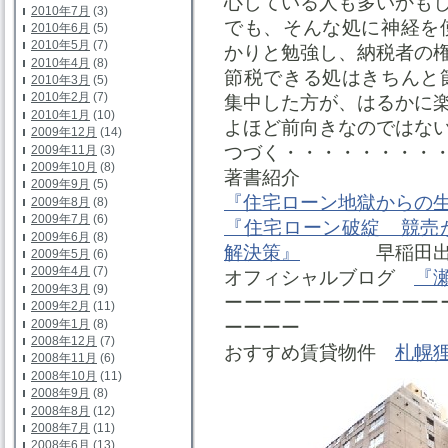
心している人も多いかも
2010年7月
(3)
でも、そんな処に神経を
2010年6月
(5)
2010年5月
(7)
かりと勉強し、納税者の
2010年4月
(8)
節税できる処はきちんと
2010年3月
(5)
2010年2月
(7)
集中した方が、はるかに
2010年1月
(10)
よほど前向きなのではな
2009年12月
(14)
つづく・・・・・・・・
2009年11月
(3)
2009年10月
(8)
著書紹介
2009年9月
(5)
『住宅ローン地獄からの
2009年8月
(8)
2009年7月
(6)
『住宅ローン破綻 競売
2009年6月
(8)
解決策』
早稲田出
2009年5月
(6)
2009年4月
(7)
オフィシャルブログ
『
2009年3月
(9)
ーーーーーーーーーーー
2009年2月
(11)
2009年1月
(8)
ーーーー
2008年12月
(7)
おすすめ賃貸物件
札幌
2008年11月
(6)
2008年10月
(11)
2008年9月
(8)
2008年8月
(12)
2008年7月
(11)
2008年6月
(13)