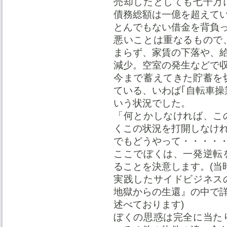
売却したとしても七千万
債務総額は一億を超えて
とんでもない借金を背負
悪いことは重なるもので
まらず、家賃の下落や、
減少。空室の発生などで
今まで蓄えてきた貯蓄を
ている、いわば｢自転車操
いう状況でした。
「何とかしなければ、こ
くこの状況を打開しなけ
でもどうやって・・・・
ここでぼくは、一発逆転
ることを決意します。(当
実践したサイドビジネス
地獄からの生還』の中で
述べております)
ぼくの思惑は完全に当た