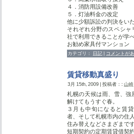
４．消防用設備改善
５．灯油料金の改定
他に少額訴訟の判決をい
それぞれ分野のスペシャ
社で利用できることが学
お勧め家具付マンシ
カテゴリ：
日記
|
コメントがあ
賃貸移動真盛り
3月 15th, 2009 | 投稿者：:
山崎
札幌の天候は雨、雪、強
解けてもうすぐ春。
３月も中旬になると賃貸
者、そして札幌市内の住
住み替えなどさまざまで
短期契約の定期賃貸借契