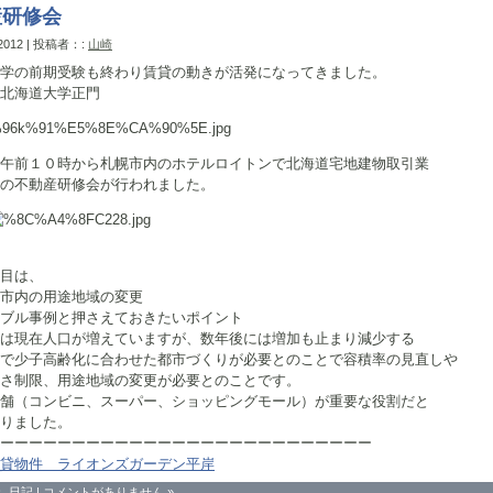
産研修会
 2012 | 投稿者：:
山崎
学の前期受験も終わり賃貸の動きが活発になってきました。
道大学正門
午前１０時から札幌市内のホテルロイトンで北海道宅地建物取引業
の不動産研修会が行われました。
目は、
市内の用途地域の変更
ブル事例と押さえておきたいポイント
は現在人口が増えていますが、数年後には増加も止まり減少する
で少子高齢化に合わせた都市づくりが必要とのことで容積率の見直しや
さ制限、用途地域の変更が必要とのことです。
舗（コンビニ、スーパー、ショッピングモール）が重要な役割だと
りました。
ーーーーーーーーーーーーーーーーーーーーーーーーーー
貸物件 ライオンズガーデン平岸
：
日記
|
コメントがありません »