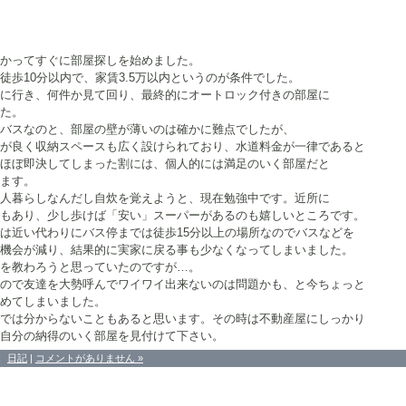
かってすぐに部屋探しを始めました。
徒歩10分以内で、家賃3.5万以内というのが条件でした。
に行き、何件か見て回り、最終的にオートロック付きの部屋に
た。
バスなのと、部屋の壁が薄いのは確かに難点でしたが、
が良く収納スペースも広く設けられており、水道料金が一律であると
ほぼ即決してしまった割には、個人的には満足のいく部屋だと
ます。
人暮らしなんだし自炊を覚えようと、現在勉強中です。近所に
もあり、少し歩けば「安い」スーパーがあるのも嬉しいところです。
は近い代わりにバス停までは徒歩15分以上の場所なのでバスなどを
機会が減り、結果的に実家に戻る事も少なくなってしまいました。
を教わろうと思っていたのですが…。
ので友達を大勢呼んでワイワイ出来ないのは問題かも、と今ちょっと
めてしまいました。
では分からないこともあると思います。その時は不動産屋にしっかり
自分の納得のいく部屋を見付けて下さい。
：
日記
|
コメントがありません »