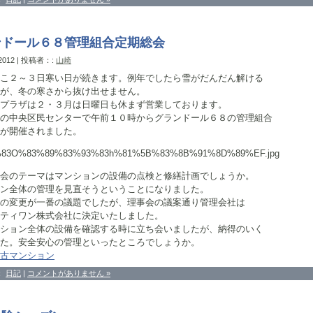
ンドール６８管理組合定期総会
 2012 | 投稿者：:
山崎
こ２～３日寒い日が続きます。例年でしたら雪がだんだん解ける
が、冬の寒さから抜け出せません。
プラザは２・３月は日曜日も休まず営業しております。
の中央区民センターで午前１０時からグランドール６８の管理組合
が開催されました。
会のテーマはマンションの設備の点検と修繕計画でしょうか。
ン全体の管理を見直そうということになりました。
の変更が一番の議題でしたが、理事会の議案通り管理会社は
ティワン株式会社に決定いたしました。
ション全体の設備を確認する時に立ち会いましたが、納得のいく
た。安全安心の管理といったところでしょうか。
古マンション
：
日記
|
コメントがありません »