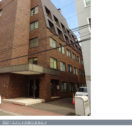
：
日記
|
コメントがありません »