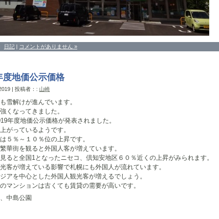
：
日記
|
コメントがありません »
9年度地価公示価格
 2019 | 投稿者：:
山崎
も雪解けが進んでいます。
強くなってきました。
019年度地価公示価格が発表されました。
上がっているようです。
は５％～１０％位の上昇です。
繁華街を観ると外国人客が増えています。
見ると全国1となったニセコ、倶知安地区６０％近くの上昇がみられます。
光客が増えている影響で札幌にも外国人が流れています。
ジアを中心とした外国人観光客が増えるでしょう。
のマンションは古くても賃貸の需要が高いです。
中島公園