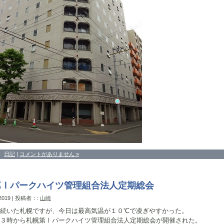
：
日記
|
コメントがありません »
第Ⅰパークハイツ管理組合法人定期総会
 2019 | 投稿者：:
山崎
続いた札幌ですが、今日は最高気温が１０℃で凌ぎやすかった。
３時から札幌第Ⅰパークハイツ管理組合法人定期総会が開催された。