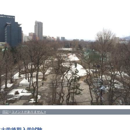
：
日記
|
コメントがありません »
道大学後期入学試験