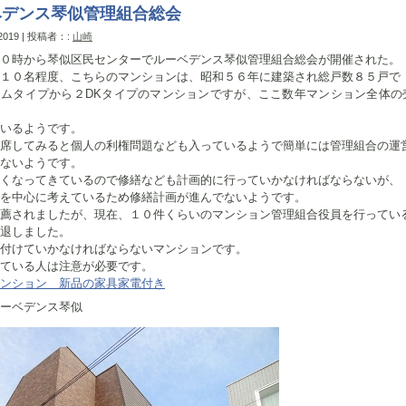
ベデンス琴似管理組合総会
 2019 | 投稿者：:
山崎
０時から琴似区民センターでルーベデンス琴似管理組合総会が開催された。
１０名程度、こちらのマンションは、昭和５６年に建築され総戸数８５戸で
ームタイプから２DKタイプのマンションですが、ここ数年マンション全体の
いるようです。
席してみると個人の利権問題なども入っているようで簡単には管理組合の運
ないようです。
くなってきているので修繕なども計画的に行っていかなければならないが、
を中心に考えているため修繕計画が進んでないようです。
薦されましたが、現在、１０件くらいのマンション管理組合役員を行ってい
退しました。
付けていかなければならないマンションです。
ている人は注意が必要です。
ンション 新品の家具家電付き
ベデンス琴似