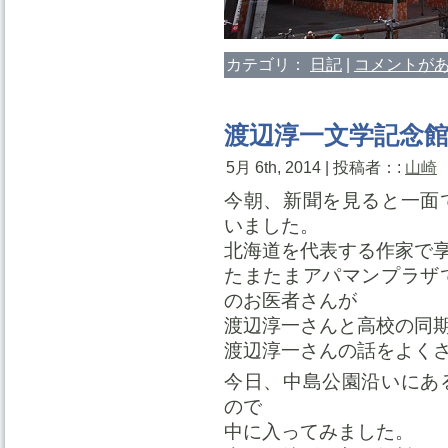
カテゴリ：
日記
|
コメントがあ
渡辺淳一文学記念
5月 6th, 2014 | 投稿者：:
山崎
今朝、新聞を見ると一面
いました。
北海道を代表する作家で享
たまたまアパマンプラザ
のお医者さんが
渡辺淳一さんと高校の同
渡辺淳一さんの話をよく
今日、中島公園沿いにあ
ので
中に入ってみました。