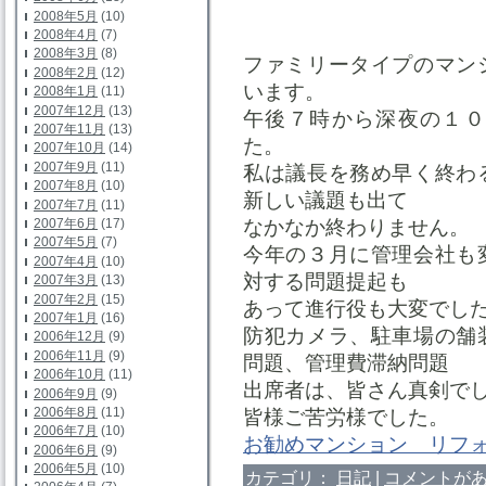
2008年5月
(10)
2008年4月
(7)
2008年3月
(8)
ファミリータイプのマン
2008年2月
(12)
います。
2008年1月
(11)
2007年12月
(13)
午後７時から深夜の１０
2007年11月
(13)
た。
2007年10月
(14)
2007年9月
(11)
私は議長を務め早く終わ
2007年8月
(10)
新しい議題も出て
2007年7月
(11)
なかなか終わりません。
2007年6月
(17)
2007年5月
(7)
今年の３月に管理会社も
2007年4月
(10)
対する問題提起も
2007年3月
(13)
2007年2月
(15)
あって進行役も大変でし
2007年1月
(16)
防犯カメラ、駐車場の舗
2006年12月
(9)
2006年11月
(9)
問題、管理費滞納問題
2006年10月
(11)
出席者は、皆さん真剣で
2006年9月
(9)
2006年8月
(11)
皆様ご苦労様でした。
2006年7月
(10)
お勧めマンション リフ
2006年6月
(9)
2006年5月
(10)
カテゴリ：
日記
|
コメントがあ