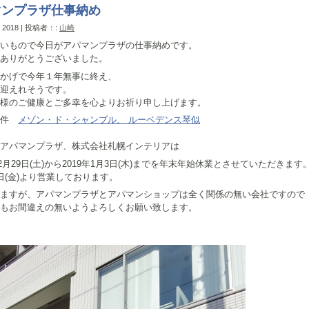
マンプラザ仕事納め
, 2018 | 投稿者：:
山崎
いもので今日がアパマンプラザの仕事納めです。
ありがとうございました。
かげで今年１年無事に終え、
迎えれそうです。
様のご健康とご多幸を心よりお祈り申し上げます。
物件
メゾン・ド・シャンブル、
ルーベデンス琴似
アパマンプラザ、株式会社札幌インテリアは
年12月29日(土)から2019年1月3日(木)までを年末年始休業とさせていただきます
日(金)より営業しております。
ますが、アパマンプラザとアパマンショップは全く関係の無い会社ですので
もお間違えの無いようよろしくお願い致します。