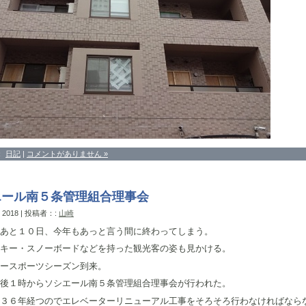
：
日記
|
コメントがありません »
エール南５条管理組合理事会
, 2018 | 投稿者：:
山崎
あと１０日、今年もあっと言う間に終わってしまう。
キー・スノーボードなどを持った観光客の姿も見かける。
ースポーツシーズン到来。
後１時からソシエール南５条管理組合理事会が行われた。
３６年経つのでエレベーターリニューアル工事をそろそろ行わなければなら