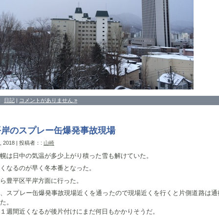
：
日記
|
コメントがありません »
平岸のスプレー缶爆発事故現場
d, 2018 | 投稿者：:
山崎
幌は日中の気温が多少上がり積った雪も解けていた。
くなるのが早く冬本番となった。
ら豊平区平岸方面に行った。
ど、スプレー缶爆発事故現場近くを通ったので現場近くを行くと片側道路は通
た。
１週間近くなるが後片付けにまだ何日もかかりそうだ。