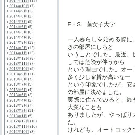
2014年11月
(12)
2014年10月
(7)
2014年9月
(2)
2014年8月
(2)
2014年7月
(5)
F・S 藤
2014年6月
(5)
2014年5月
(6)
2014年4月
(6)
一人暮らしを始める際に
2014年3月
(13)
きの部屋にしろと
2014年2月
(12)
2014年1月
(12)
いうことでした。最近、
2013年12月
(8)
しでは危険が伴うから
2013年11月
(7)
という理由でした。オー
2013年10月
(5)
2013年9月
(11)
多く少し家賃が高いなー
2013年8月
(7)
という印象でしたが、安
2013年7月
(5)
2013年6月
(4)
の部屋に決めました。
2013年5月
(2)
実際に住んでみると、最
2013年4月
(2)
2013年3月
(7)
大変なことも
2013年2月
(11)
ありましたが、やっぱり
2013年1月
(5)
た。
2012年12月
(10)
2012年11月
(10)
けれども、オートロック
2012年10月
(3)