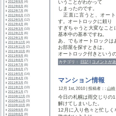
いうことがわかって
2012年9月
(4)
2012年8月
(6)
しまったのです。
2012年7月
(9)
正直に言うと、オート
2012年6月
(12)
2012年5月
(12)
す。オートロックに頼り
2012年4月
(8)
すぎちゃうと大変なこと
2012年3月
(10)
2012年2月
(6)
基本中の基本ですね。
2012年1月
(6)
あ、でもオートロックは
2011年12月
(4)
お部屋を探すときは、
2011年11月
(2)
2011年10月
(6)
オートロック付きという
2011年9月
(6)
2011年8月
(7)
カテゴリ：
日記
|
コメントがあ
2011年7月
(8)
2011年6月
(7)
2011年5月
(14)
2011年4月
(3)
マンション情報
2011年3月
(5)
2011年2月
(10)
12月 1st, 2010 | 投稿者：:
山崎
2011年1月
(7)
今日の札幌は雨交じりの
2010年12月
(3)
2010年11月
(3)
解けてしまいした。
2010年10月
(8)
12月に入り色々と忙し
2010年9月
(5)
2010年8月
(8)