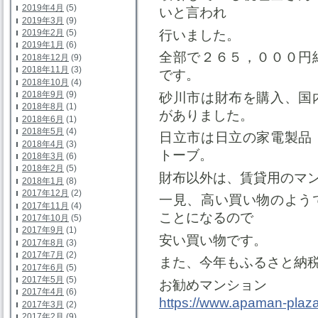
2019年4月
(5)
いと言われ
2019年3月
(9)
行いました。
2019年2月
(5)
2019年1月
(6)
全部で２６５，０００円
2018年12月
(9)
2018年11月
(3)
です。
2018年10月
(4)
2018年9月
(9)
砂川市は財布を購入、国
2018年8月
(1)
がありました。
2018年6月
(1)
2018年5月
(4)
日立市は日立の家電製品
2018年4月
(3)
トーブ。
2018年3月
(6)
2018年2月
(5)
財布以外は、賃貸用のマ
2018年1月
(8)
2017年12月
(2)
一見、高い買い物のよう
2017年11月
(4)
ことになるので
2017年10月
(5)
2017年9月
(1)
安い買い物です。
2017年8月
(3)
2017年7月
(2)
また、今年もふるさと納
2017年6月
(5)
2017年5月
(5)
お勧めマンション
2017年4月
(6)
https://www.apaman-plaza.
2017年3月
(2)
2017年2月
(9)