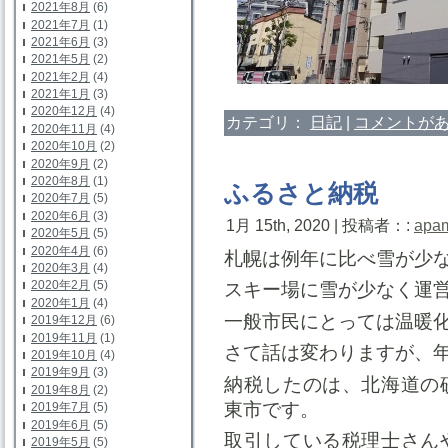
2021年8月
(6)
2021年7月
(1)
2021年6月
(3)
2021年5月
(2)
2021年2月
(4)
2021年1月
(3)
2020年12月
(4)
カテゴリ：
日記
|
コメントがあ
2020年11月
(4)
2020年10月
(2)
2020年9月
(2)
2020年8月
(1)
ふるさと納税
2020年7月
(5)
2020年6月
(3)
1月 15th, 2020 | 投稿者：:
apa
2020年5月
(5)
2020年4月
(6)
札幌は例年に比べ雪が少
2020年3月
(4)
2020年2月
(5)
スキー場に雪が少なく運
2020年1月
(4)
一般市民にとっては温暖
2019年12月
(6)
2019年11月
(1)
さて話は変わりますが、
2019年10月
(4)
2019年9月
(3)
納税したのは、北海道の
2019年8月
(2)
東市です。
2019年7月
(5)
2019年6月
(5)
取引している税理士さん
2019年5月
(5)