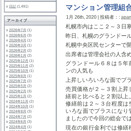
マンション管理組
日記
(1,491)
1月 26th, 2020 | 投稿者：:
apa
アーカイブ
札幌市内はここ２～３日
2026年7月
(1)
昨日、札幌のグランドー
2026年6月
(3)
2026年4月
(1)
札幌中央区民センターで
2026年3月
(1)
2026年2月
(2)
出席者は管理会社の人含
2026年1月
(2)
2025年12月
(1)
グランドール６８は５年
2025年11月
(2)
ンの人気も
2025年10月
(1)
2025年8月
(1)
上昇しいろいろな面でプ
2025年7月
(2)
2025年5月
(2)
売買価格が２～３割上昇
2025年2月
(3)
繕前と比べると２割以上
2025年1月
(2)
2024年11月
(2)
修繕前は２～３台程度は
2024年10月
(1)
いろな面でプラスになり
2024年8月
(3)
2024年7月
(2)
ましたので今回の総会で
2024年6月
(3)
現在の銀行金利では修繕
2024年4月
(1)