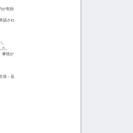
約が有効
承認され
い、
した。
、事情が
主張・反