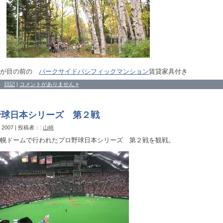
園が目の前の
パークサイドパシフィックマンション
賃貸家具付き
：
日記
|
コメントがありません »
野球日本シリーズ 第２戦
, 2007 | 投稿者：:
山崎
幌ドームで行われたプロ野球日本シリーズ 第２戦を観戦。