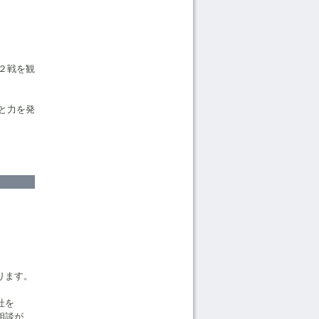
２戦を観
と力を発
ります。
。
社を
相談が