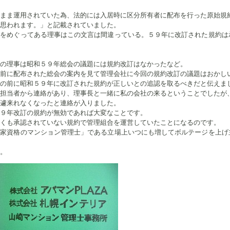
まま運用されていた為、法的には入居時に区分所有者に配布を行った原始規
思われます。」と記載されていました。
言をめぐってある理事はこの文言は間違っている。５９年に改訂された規約は
の理事は昭和５９年総会の議題には規約改訂はなかったなど。
前に配布された総会の案内を見て管理会社に今回の規約改訂の議題はおかし
の前に昭和５９年に改訂された規約が正しいとの追認を取るべきだと伝えま
担当者から連絡があり、理事長と一緒に私の会社の来るということでしたが
遽来れなくなったと連絡が入りました。
９年改訂の規約が無効であれば大変なことです。
くも承認されていない規約で管理組合を運営していたことになるのです。
国家資格のマンション管理士」である立場上いつにも増してボルテージを上げ
。