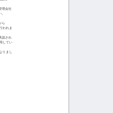
管理会社
い。
から
行われま
承認され
用してい
なりまし