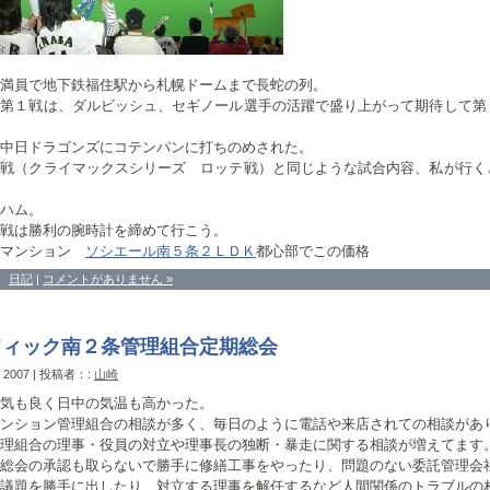
満員で地下鉄福住駅から札幌ドームまで長蛇の列。
の第１戦は、ダルビッシュ、セギノール選手の活躍で盛り上がって期待して第
中日ドラゴンズにコテンパンに打ちのめされた。
観戦（クライマックスシリーズ ロッテ戦）と同じような試合内容、私が行く
ハム。
戦は勝利の腕時計を締めて行こう。
メマンション
ソシエール南５条２ＬＤＫ
都心部でこの価格
：
日記
|
コメントがありません »
フィック南２条管理組合定期総会
, 2007 | 投稿者：:
山崎
気も良く日中の気温も高かった。
ンション管理組合の相談が多く、毎日のように電話や来店されての相談があ
理組合の理事・役員の対立や理事長の独断・暴走に関する相談が増えてます
総会の承認も取らないで勝手に修繕工事をやったり、問題のない委託管理会
議題を勝手に出したり、対立する理事を解任するなど人間関係のトラブルの