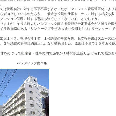
。
では管理会社に対する不平不満が多かったが、マンション管理適正化により
らず向上しているのだろう。 最近は役員の仕事やモラルに対する相談も多
マンション管理に対する意識も強くなってきていることでしょう。
りますが、午後２時よりパシフィック南２条管理組合定期総会が大通り公園
ＴＶ放送局隣にある「リンケージプラザ内大通り公園まちづくりセンター」で
出席１４名、管理会社３名、１号議案の事業報告、収支報告書はスムーズに
が、２号議案の管理規約改正はかなり揉めました。原因は今まで２５年近く使
是非をめぐって出席者・理事の間で論争が１時間以上繰り広げられて騒然と
フィック南２条