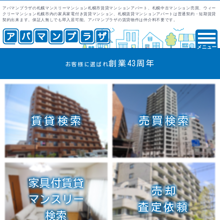
アパマンプラザの札幌マンスリーマンション札幌市賃貸マンションアパート、札幌中古マンション売買、ウィー
クリーマンション札幌市内の家具家電付き賃貸マンション、札幌賃貸マンションアパートは普通契約・短期賃貸
契約出来ます。保証人無しでも即入居可能。アパマンプラザの賃貸物件は仲介料不要です。
メニュー
創業43周年
お客様に選ばれ
賃貸検索
売買検索
家具付賃貸
売却
マンスリー
査定依頼
検索