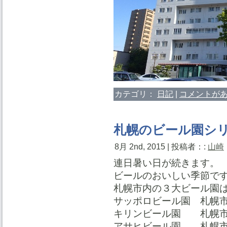
カテゴリ：
日記
|
コメントがあ
札幌のビール園シ
8月 2nd, 2015 | 投稿者：:
山崎
連日暑い日が続きます。
ビールのおいしい季節で
札幌市内の３大ビール園
サッポロビール園 札幌市
キリンビール園 札幌市
アサヒビール園 札幌市