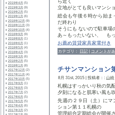
ら近く
2019年4月
(5)
立地がとても良いマンシ
2019年3月
(9)
2019年2月
(5)
総会も午後６時から始ま
2019年1月
(6)
2018年12月
(9)
だ終わり
2018年11月
(3)
そうにも ないので駐車場
2018年10月
(4)
あ～もったいない、 も
2018年9月
(9)
2018年8月
(1)
お薦め賃貸家具家電付き
2018年6月
(1)
2018年5月
(4)
カテゴリ：
日記
|
コメントがあ
2018年4月
(3)
2018年3月
(6)
2018年2月
(5)
2018年1月
(8)
チサンマンション
2017年12月
(2)
2017年11月
(4)
8月 31st, 2015 | 投稿者：:
山崎
2017年10月
(5)
2017年9月
(1)
札幌はすっかいり秋の気
2017年8月
(3)
夕刻になると肌寒い風も
2017年7月
(2)
2017年6月
(5)
先週の２９日（土）にマ
2017年5月
(5)
2017年4月
(6)
ション第１１札幌の
2017年3月
(2)
管理組合定期総会が開催
2017年2月
(9)