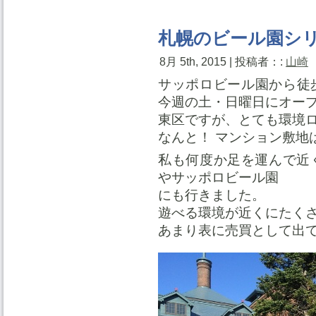
札幌のビール園シ
8月 5th, 2015 | 投稿者：:
山崎
サッポロビール園から徒
今週の土・日曜日にオー
東区ですが、とても環境
なんと！ マンション敷地
私も何度か足を運んで近
やサッポロビール園
にも行きました。
遊べる環境が近くにたく
あまり表に売買として出