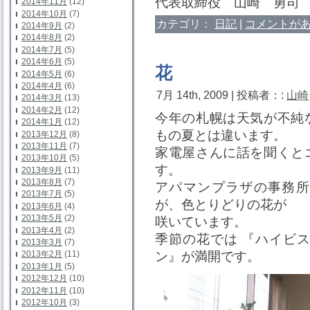
代表取締役 山崎 勇司
2014年11月
(12)
2014年10月
(7)
カテゴリ：
日記
|
コメントがあ
2014年9月
(2)
2014年8月
(2)
2014年7月
(5)
2014年6月
(5)
花
2014年5月
(6)
2014年4月
(6)
7月 14th, 2009 | 投稿者：:
山崎
2014年3月
(13)
2014年2月
(12)
今年の札幌は天気が不純
2014年1月
(12)
もの夏とは違います。
2013年12月
(8)
2013年11月
(7)
家電屋さんに話を聞くと
2013年10月
(5)
す。
2013年9月
(11)
2013年8月
(7)
アパマンプラザの事務所
2013年7月
(5)
が、色とりどりの花が
2013年6月
(4)
2013年5月
(2)
咲いています。
2013年4月
(2)
季節の花では 『ハイビ
2013年3月
(7)
ン』が満開です。
2013年2月
(11)
2013年1月
(5)
2012年12月
(10)
2012年11月
(10)
2012年10月
(3)