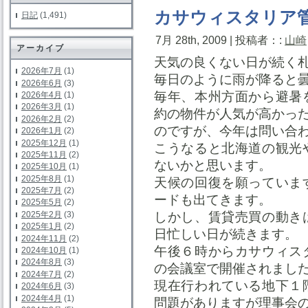
カサウィスタリア
日記
(1,491)
7月 28th, 2009 | 投稿者：:
山崎
アーカイブ
天気の良くない日が続く
2026年7月
(1)
毎日のように雨が降ると
2026年6月
(3)
毎年、本州方面から避暑
2026年4月
(1)
2026年3月
(1)
約の物件が人気が高かっ
2026年2月
(2)
のですが、今年は問い合
2026年1月
(2)
2025年12月
(1)
こうなると北海道の観光
2025年11月
(2)
ないかと思います。
2025年10月
(1)
2025年8月
(1)
天候の回復を願っていま
2025年7月
(2)
ードも出てきます。
2025年5月
(2)
2025年2月
(3)
しかし、賃貸売買の動き
2025年1月
(2)
日忙しい日が続きます。
2024年11月
(2)
午後６時からカサウィス
2024年10月
(1)
2024年8月
(3)
の会議室で開催されまし
2024年7月
(2)
現在行われている地下１
2024年6月
(3)
2024年4月
(1)
問題がありますが理事会