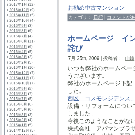
2017年1月
(12)
お勧め中古マンシ
2016年12月
(9)
2016年11月
(5)
カテゴリ：
日記
|
コメントがあ
2016年10月
(4)
2016年9月
(3)
2016年8月
(6)
2016年7月
(4)
ホームページ イ
2016年6月
(11)
詫び
2016年5月
(6)
2016年4月
(5)
2016年3月
(2)
7月 25th, 2009 | 投稿者：:
山崎
2016年2月
(5)
いつも弊社のホームペー
2016年1月
(10)
2015年12月
(7)
うございます。
2015年11月
(7)
弊社のホームページ下記
2015年10月
(7)
2015年9月
(5)
した。
2015年8月
(7)
西区 コスモレジデンス
2015年7月
(5)
2015年6月
(6)
設備・リフォームについ
2015年5月
(6)
しました。
2015年3月
(3)
今後このようなことがな
2015年2月
(4)
2015年1月
(5)
株式会社 アパマンプラ
2014年12月
(5)