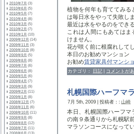
2010年7月
(3)
植物を何年も育ててみる
2010年6月
(5)
2010年5月
(7)
は毎日水をやって失敗し
2010年4月
(8)
最近は水をやるのをでき
2010年3月
(5)
2010年2月
(7)
これは人間にもあてはま
2010年1月
(10)
けません。
2009年12月
(14)
2009年11月
(3)
花が咲く前に根腐れして
2009年10月
(8)
本日のお勧めマンショ
2009年9月
(5)
2009年8月
(8)
お勧め
賃貸家具付マンシ
2009年7月
(6)
カテゴリ：
日記
|
コメントがあ
2009年6月
(8)
2009年5月
(6)
2009年4月
(7)
2009年3月
(9)
札幌国際ハーフマ
2009年2月
(11)
2009年1月
(8)
7月 5th, 2009 | 投稿者：:
山崎
2008年12月
(7)
2008年11月
(6)
本日、札幌国際ハーフマ
2008年10月
(11)
2008年9月
(8)
の南９条通りから札
2008年8月
(12)
マラソンコースになって
2008年7月
(11)
2008年6月
(13)