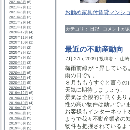
2021年8月
(6)
2021年7月
(1)
お勧め家具付賃貸マンシ
2021年6月
(3)
2021年5月
(2)
2021年2月
(4)
2021年1月
(3)
カテゴリ：
日記
|
コメントがあ
2020年12月
(4)
2020年11月
(4)
2020年10月
(2)
最近の不動産動向
2020年9月
(2)
2020年8月
(1)
2020年7月
(5)
7月 27th, 2009 | 投稿者：:
山崎
2020年6月
(3)
梅雨前線が上昇している
2020年5月
(5)
2020年4月
(6)
雨の日です。
2020年3月
(4)
８月ももうすぐと言うの
2020年2月
(5)
2020年1月
(4)
天気に期待しましょう。
2019年12月
(6)
景気は全般的に良くあり
2019年11月
(1)
2019年10月
(4)
性の高い物件は動いてい
2019年9月
(3)
お客様もインターネット
2019年8月
(2)
ようで我々不動産業者の
2019年7月
(5)
2019年6月
(5)
物件も把握されているよ
2019年5月
(5)