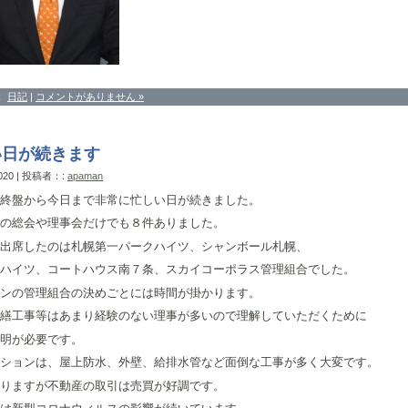
：
日記
|
コメントがありません »
い日が続きます
2020 | 投稿者：:
apaman
終盤から今日まで非常に忙しい日が続きました。
の総会や理事会だけでも８件ありました。
出席したのは札幌第一パークハイツ、シャンボール札幌、
ハイツ、コートハウス南７条、スカイコーポラス管理組合でした。
ンの管理組合の決めごとには時間が掛かります。
繕工事等はあまり経験のない理事が多いので理解していただくために
明が必要です。
ションは、屋上防水、外壁、給排水管など面倒な工事が多く大変です。
りますが不動産の取引は売買が好調です。