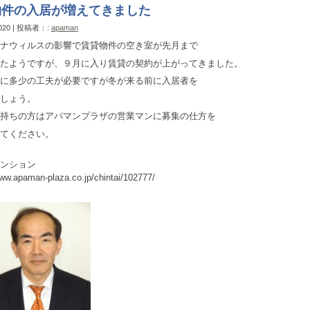
物件の入居が増えてきました
2020 | 投稿者：:
apaman
ナウィルスの影響で賃貸物件の空き室が先月まで
たようですが、９月に入り賃貸の契約が上がってきました。
に多少の工夫が必要ですが冬が来る前に入居者を
しょう。
持ちの方はアパマンプラザの営業マンに募集の仕方を
てください。
マンション
www.apaman-plaza.co.jp/chintai/102777/