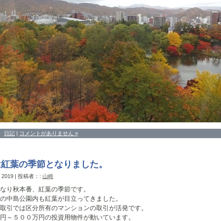
：
日記
|
コメントがありません »
は紅葉の季節となりました。
, 2019 | 投稿者：:
山崎
なり秋本番、紅葉の季節です。
の中島公園内も紅葉が目立ってきました。
取引では区分所有のマンションの取引が活発です。
円～５００万円の投資用物件が動いています。