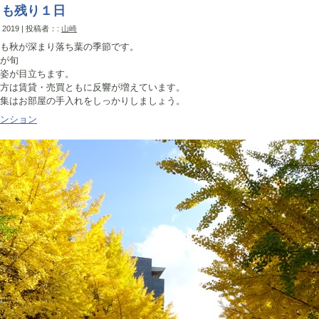
月も残り１日
, 2019 | 投稿者：:
山崎
も秋が深まり落ち葉の季節です。
が旬
姿が目立ちます。
方は賃貸・売買ともに反響が増えています。
集はお部屋の手入れをしっかりしましょう。
ンション