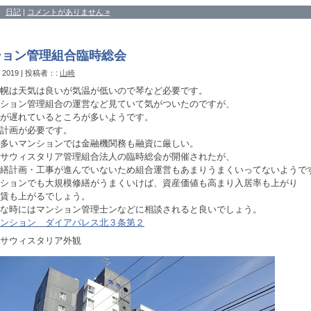
：
日記
|
コメントがありません »
ション管理組合臨時総会
, 2019 | 投稿者：:
山崎
幌は天気は良いが気温が低いので琴など必要です。
ション管理組合の運営など見ていて気がついたのですが、
が遅れているところが多いようです。
計画が必要です。
多いマンションでは金融機関務も融資に厳しい。
サウィスタリア管理組合法人の臨時総会が開催されたが、
繕計画・工事が進んでいないため組合運営もあまりうまくいってないようで
ションでも大規模修繕がうまくいけば、資産価値も高まり入居率も上がり
賃も上がるでしょう。
な時にはマンション管理士ンなどに相談されると良いでしょう。
ンション ダイアパレス北３条第２
ィスタリア外観