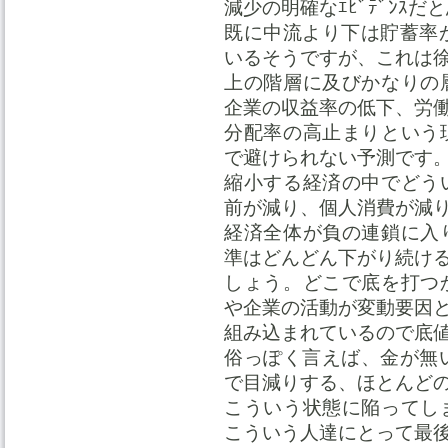
減少の明確なｴﾋﾞﾃﾞﾝｽだ
既に中流より下は貯蓄率が
いるそうですが、これは
上の階層に及びかなりの
企業の収益率の低下、労
分配率の高止まりという
で避けられない予測です
縮小する経済の中でどう
前が減り、個人消費が減
経済全体が負の連鎖に入
準はどんどん下がり続け
しょう。どこで底を打つ
や企業の活動が変動要因
組み込まれているので底
俗っぽく言えば、金が無い
で目減りする、ほとんど
こういう状態に陥ってし
こういう人達にとって最後の