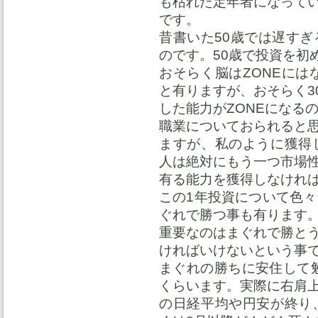
も枯れた定年者になって
です。
昔書いた50歳では遅す
のです。50歳で投資を初
おそらく脳はZONEには
と有りますが、おそらく3
した能力がZONEになる
職業についておられると
ますが、私のように獲得
人は絶対にもう一つ市場
有る能力を獲得しなけれ
この1年投資について色
ぐれで勝つ事も有ります
重要なのはまぐれで勝とう
ければいけないという事
まぐれの勝ちに安住して勉強
くらいます。実際に右肩
の日経平均や円安が終り