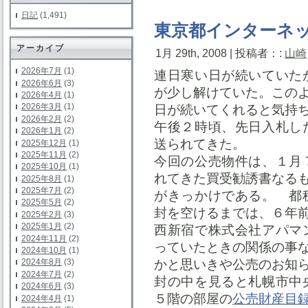
日記
(1,491)
東京都インターネ
アーカイブ
1月 29th, 2008 | 投稿者：:
山崎
2026年7月
(1)
連日寒い日が続いていた
2026年6月
(3)
が少し解けていた。この
2026年4月
(1)
2026年3月
(1)
日が続いてくれると気持
2026年2月
(2)
午後２時頃、先日入札し
2026年1月
(2)
送られてきた。
2025年12月
(1)
2025年11月
(2)
今回の公売物件は、１月
2025年10月
(1)
れてきた買受勧誘書なる
2025年8月
(1)
2025年7月
(2)
がきっかけである。 都
2025年5月
(2)
封を空けるまでは、６年
2025年2月
(3)
2025年1月
(2)
西新宿で株式会社アパマ
2024年11月
(2)
っていたときの関係の事
2024年10月
(1)
かと思いきや公売のお知
2024年8月
(3)
2024年7月
(2)
封の中を見ると札幌市中
2024年6月
(3)
５階の部屋の
公売財産目
2024年4月
(1)