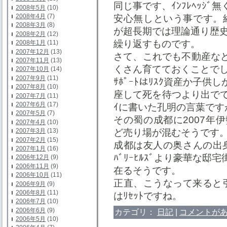
同じ事です、ｲﾝﾌﾚﾍｯｼﾞ
2008年5月
(10)
2008年4月
(7)
安心無しという事です。
2008年3月
(8)
が超長期では理論通り歴
2008年2月
(12)
繰り返すものです。
2008年1月
(11)
2007年12月
(13)
さて、これでも不動産など
2007年11月
(13)
くさん育てておくことで
2007年10月
(14)
2007年9月
(11)
ｻﾎﾟｰﾄはﾘｽｸ資産か子供
2007年8月
(10)
座して死を待つより出でて
2007年7月
(11)
2007年6月
(17)
ｲに書いた孔明の言葉です
2007年5月
(7)
その蜀の成都に2007年伊
2007年4月
(10)
2007年3月
(13)
ど売り場が混むそうです
2007年2月
(15)
成都は友人の奥さんの出
2007年1月
(16)
ﾊﾞﾘｰﾋﾙｽﾞより豪華な邸宅
2006年12月
(9)
2006年11月
(9)
在るそうです。
2006年10月
(11)
正直、こうなって来ると引
2006年9月
(9)
2006年8月
(11)
はﾘｾｯﾄですね。
2006年7月
(10)
2006年6月
(9)
カテゴリ：
日記
|
コメントがあ
2006年5月
(10)