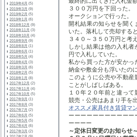
最終的に出てきた入札金
2019年4月
(5)
３００万円を下回った。 
2019年3月
(9)
2019年2月
(5)
オークションで行った。
2019年1月
(6)
開札結果の知らせを聞く
2018年12月
(9)
2018年11月
(3)
いた。落札して売却する
2018年10月
(4)
３４０～３５０万円と考
2018年9月
(9)
しかし結果は他の入札者
2018年8月
(1)
2018年6月
(1)
円で入札していた。
2018年5月
(4)
私から買った方が安かっ
2018年4月
(3)
2018年3月
(6)
納金や敷金分も浮いたの
2018年2月
(5)
このように公売や不動産
2018年1月
(8)
2017年12月
(2)
ことがしばしばある。
2017年11月
(4)
１０年２０年前と違って
2017年10月
(5)
競売・公売はあまり手を
2017年9月
(1)
2017年8月
(3)
オススメ家具付き賃貸マ
2017年7月
(2)
ーーーーーーーーーーー
2017年6月
(5)
2017年5月
(5)
ーーーー
2017年4月
(6)
～定休日変更のお知らせ
2017年3月
(2)
2017年2月
(9)