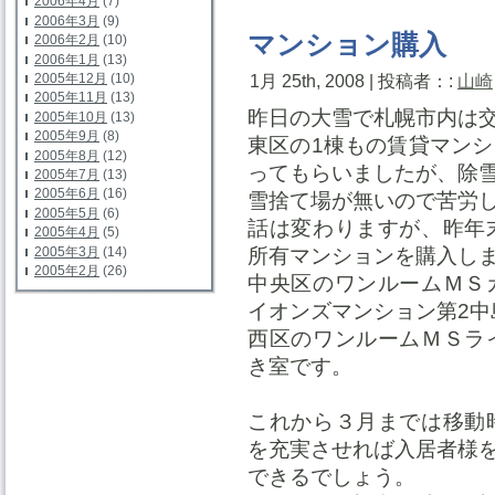
2006年4月
(7)
2006年3月
(9)
マンション購入
2006年2月
(10)
2006年1月
(13)
2005年12月
(10)
1月 25th, 2008 | 投稿者：:
山崎
2005年11月
(13)
昨日の大雪で札幌市内は
2005年10月
(13)
2005年9月
(8)
東区の1棟もの賃貸マン
2005年8月
(12)
ってもらいましたが、除
2005年7月
(13)
2005年6月
(16)
雪捨て場が無いので苦労
2005年5月
(6)
話は変わりますが、昨年
2005年4月
(5)
2005年3月
(14)
所有マンションを購入し
2005年2月
(26)
中央区のワンルームＭＳ
イオンズマンション第2中
西区のワンルームＭＳラ
き室です。
これから３月までは移動
を充実させれば入居者様
できるでしょう。