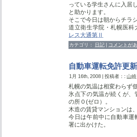
っている学生さんに入居
と助かります。
そこで今日は朝からチラ
道立衛生学院・札幌医科
レス大通第Ⅱ
カテゴリ：
日記
|
コメントがあ
自動車運転免許更
1月 16th, 2008 | 投稿者：:
山崎
札幌の気温は相変わらず
氷点下の気温が続くが、
の所０(ゼロ）。
木造の賃貸マンションは
今日は午前中に自動車運
署に出かけた。