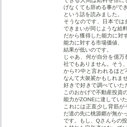
できる人間は給料を倍に
げなくても辞める事がで
という話を読みました。
そうなのです、日本では
できまいが同じような給
だから獲得した能力に対す
能力に対する市場価値、
結果が低いのです。
じゃあ、何が自分を億万
社でもありません。そう、
からﾏﾝ中と言われるほ
なんて大袈裟かもしれま
好きで好きで調べていた
このおかげで不動産投資
能力がZONEに達してい
これには正直少し背筋が
だ道の先に桃源郷が無か
です。もし、Qさんらの