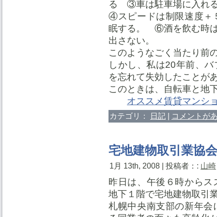
る ③車は駐車場に入
④スピードは制限速度＋
眠する。 ⑥酒を飲む時
出さない。
このようなごく当たり前
しかし、私は20年前、
を忘れて失効したことが
このときは、自転車と地
オススメ賃貸マンシ
カテゴリ：
日記
|
コメントがあ
宅地建物取引業協
1月 13th, 2008 | 投稿者：:
山崎
昨日は、午後６時からス
地下１階で宅地建物取引
札幌中央南支部の新年会