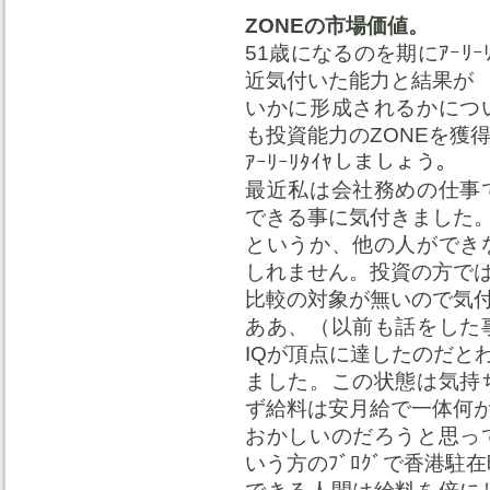
ZONEの市場価値。
51歳になるのを期にｱｰﾘ
近気付いた能力と結果が
いかに形成されるかにつ
も投資能力のZONEを獲
ｱｰﾘｰﾘﾀｲﾔしましょう。
最近私は会社務めの仕事
できる事に気付きました
というか、他の人ができ
しれません。投資の方で
比較の対象が無いので気
ああ、（以前も話をした
IQが頂点に達したのだと
ました。この状態は気持
ず給料は安月給で一体何
おかしいのだろうと思っ
いう方のﾌﾞﾛｸﾞで香港駐