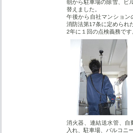
朝から駐車場の除雪、ビ
替えました。
午後から自社マンション
消防法第17条に定められ
2年に１回の点検義務です
消火器、連結送水管、自
入れ、駐車場、バルコニ