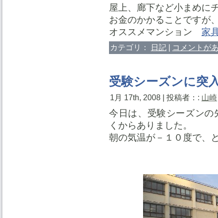
屋上、廊下など小まめに
お金のかかることですが
オススメマンション
家
カテゴリ：
日記
|
コメントがあ
受験シーズンに突
1月 17th, 2008 | 投稿者：:
山崎
今日は、受験シーズンの
くからありました。
朝の気温が－１０度で、
道立衛