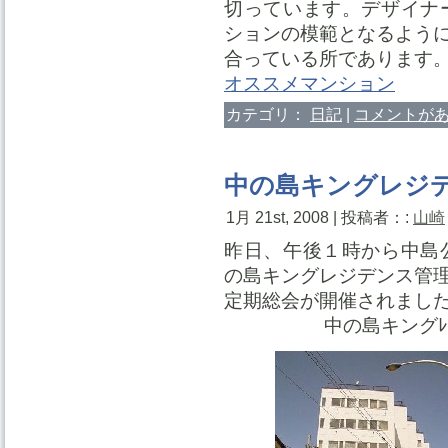
切っています。デザイナ
ションの模範となるよう
合っている所であります
オススメマンション
カテゴリ：
日記
|
コメントがあ
中の島キングレジ
1月 21st, 2008 | 投稿者：:
山崎
昨日、午後１時から中島
の島キングレジデンス管
定期総会が開催されまし
中の島キングﾚｼﾞﾃ