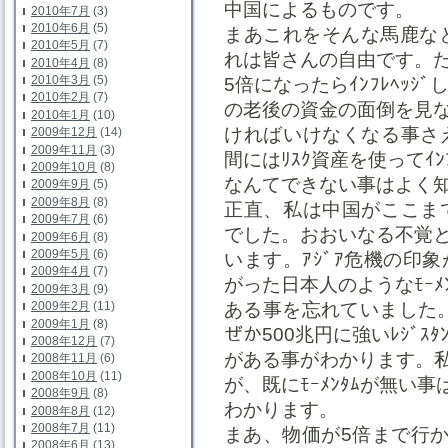
中国によるものです。
2010年7月
(3)
2010年6月
(5)
まあこれをそんな馬鹿なと
2010年5月
(7)
れは皆さんの自由です。
2010年4月
(8)
2010年3月
(5)
5倍になったらｲﾝﾌﾚﾍｯ
2010年2月
(7)
の老後の資金の面倒を見
2010年1月
(10)
ければいけなくなる事さ
2009年12月
(14)
2009年11月
(3)
間にはﾘｽｸ資産を使ってｲﾝﾌ
2009年10月
(8)
なんてできない事はよく
2009年9月
(5)
2009年8月
(8)
正直、私は中国がここま
2009年7月
(6)
でした。おおいなる不覚
2009年6月
(8)
2009年5月
(6)
います。ｱｼﾞｱ危機の印
2009年4月
(7)
がった日本人のようなﾓｰﾒﾝ
2009年3月
(9)
2009年2月
(11)
ある事を忘れていました。
2009年1月
(8)
ぜか500兆円に強いﾚｼﾞｽﾀﾝ
2008年12月
(7)
がある事がわかります。私
2008年11月
(6)
2008年10月
(11)
が、既にﾓｰﾒﾝﾀﾑが無い事
2008年9月
(8)
わかります。
2008年8月
(12)
2008年7月
(11)
まあ、物価が5倍まで行
2008年6月
(13)