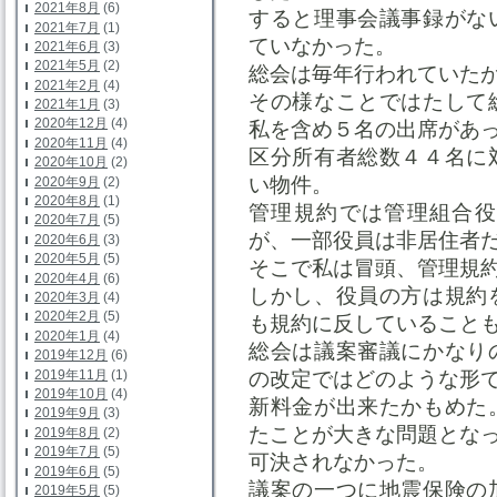
2021年8月
(6)
すると理事会議事録がな
2021年7月
(1)
ていなかった。
2021年6月
(3)
2021年5月
(2)
総会は毎年行われていた
2021年2月
(4)
その様なことではたして
2021年1月
(3)
2020年12月
(4)
私を含め５名の出席があ
2020年11月
(4)
区分所有者総数４４名に
2020年10月
(2)
い物件。
2020年9月
(2)
2020年8月
(1)
管理規約では管理組合役
2020年7月
(5)
が、一部役員は非居住者
2020年6月
(3)
2020年5月
(5)
そこで私は冒頭、管理規
2020年4月
(6)
しかし、役員の方は規約
2020年3月
(4)
2020年2月
(5)
も規約に反していること
2020年1月
(4)
総会は議案審議にかなり
2019年12月
(6)
2019年11月
(1)
の改定ではどのような形
2019年10月
(4)
新料金が出来たかもめた
2019年9月
(3)
たことが大きな問題とな
2019年8月
(2)
2019年7月
(5)
可決されなかった。
2019年6月
(5)
議案の一つに地震保険の
2019年5月
(5)