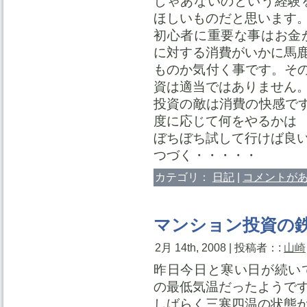
じゃあないのという経験
ほしいものだと思います
初心者に重要な事はお金
に対する消費がいかに馬
ものか気付く事です。その為
資は適当ではありません
投資の敵は消費の快感です
度に応じて何をやるかは
ぼちぼち試して行けば良
つづく・・・・・
カテゴリ：
日記
|
コメントがあ
マンション投資の
2月 14th, 2008 | 投稿者：:
山崎
昨日今日と寒い日が続い
の最低気温だったようで
しばらく三寒四温の状態