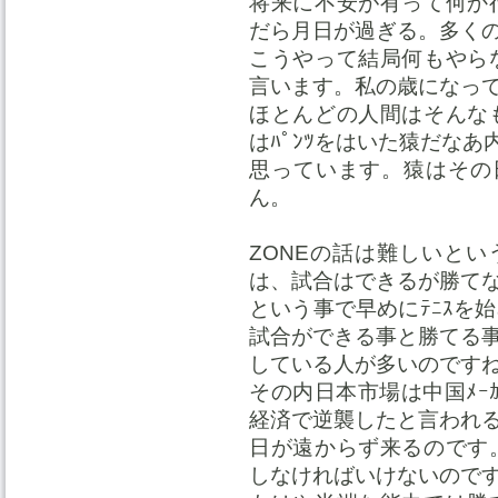
将来に不安が有って何か
だら月日が過ぎる。多く
こうやって結局何もやら
言います。私の歳になっ
ほとんどの人間はそんな
はﾊﾟﾝﾂをはいた猿だなあ
思っています。猿はその
ん。
ZONEの話は難しいとい
は、試合はできるが勝て
という事で早めにﾃﾆｽを
試合ができる事と勝てる
している人が多いのです
その内日本市場は中国ﾒｰ
経済で逆襲したと言われ
日が遠からず来るのです
しなければいけないので