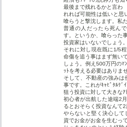
最後まで残れるかと言わ
れれば可能性は低いと思いま
喰らうと撃沈します。私
普通の人だったら死んで
す。というか、喰らった
投資家はいないでしょう
それに対し現在既に1/5程
命傷を追う事はまず無い
しょう。例え500万円のﾏﾝ
ｯﾄを考える必要はありま
そして、不動産の強みは
事です。これがｷｬﾋﾟﾀﾙｹﾞｲ
狙う投資に対して大きなｱﾄﾞ
初心者が出航した途端2
るとおそらく投資なんて2
やらないと堅く決心して
資でお金がお金を生むっ