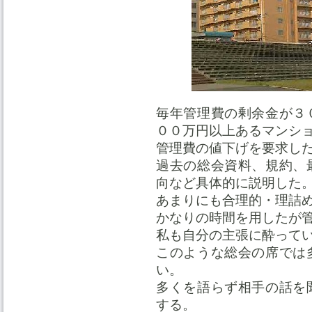
毎年管理費の剰余金が３
００万円以上あるマンシ
管理費の値下げを要求し
過去の総会資料、規約、
向など具体的に説明した
あまりにも合理的・理詰
かなりの時間を用したが
私も自分の主張に酔って
このような総会の席では
い。
多くを語らず相手の話を
する。