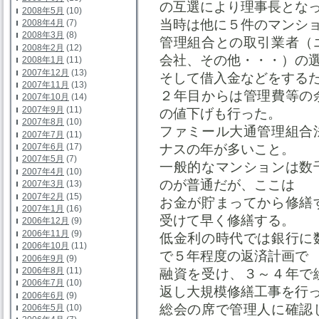
の互選により理事長とな
2008年5月
(10)
当時は他に５件のマンシ
2008年4月
(7)
2008年3月
(8)
管理組合との取引業者（
2008年2月
(12)
会社、その他・・・）の
2008年1月
(11)
2007年12月
(13)
そして借入金などをする
2007年11月
(13)
２年目からは管理費等の
2007年10月
(14)
2007年9月
(11)
の値下げも行った。
2007年8月
(10)
ファミール大通管理組合
2007年7月
(11)
ナスの年が多いこと。
2007年6月
(17)
2007年5月
(7)
一般的なマンションは数
2007年4月
(10)
のが普通だが、ここは
2007年3月
(13)
2007年2月
(15)
お金が貯まってから修繕
2007年1月
(16)
受けて早く修繕する。
2006年12月
(9)
2006年11月
(9)
低金利の時代では銀行に
2006年10月
(11)
で５年程度の返済計画で
2006年9月
(9)
2006年8月
(11)
融資を受け、３～４年で
2006年7月
(10)
返し大規模修繕工事を行
2006年6月
(9)
総会の席で管理人に確認
2006年5月
(10)