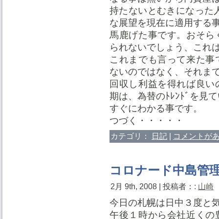
持たないとむきになった人
な展望を現在に適用する
馬鹿げた事です。おそら
られないでしょう、これ
これまでも言って来た事
ないのではなく、それま
回収し利益を得れば良い
期は、為替のﾄﾚﾝﾄﾞを見
すぐにわかる事です。
つづく・・・・・
カテゴリ：
日記
|
コメントがあ
コロナード中島管
2月 9th, 2008 | 投稿者：:
山崎
今日の札幌は日中３度と
午後１時から会社近くの