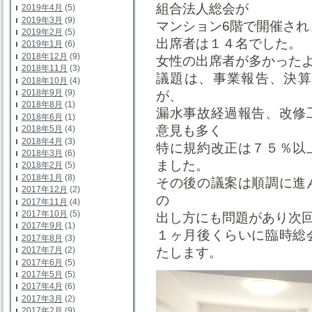
組合法人総会が
2019年4月
(5)
2019年3月
(9)
マンション6階で開催され
2019年2月
(5)
出席者は１４名でした。
2019年1月
(6)
2018年12月
(9)
女性の出席者が多かった
2018年11月
(3)
議題は、事業報告、決算
2018年10月
(4)
2018年9月
(9)
が、
2018年8月
(1)
漏水事故経過報告、改修
2018年6月
(1)
意見も多く
2018年5月
(4)
2018年4月
(3)
特に規約改正は７５％以
2018年3月
(6)
ました。
2018年2月
(5)
2018年1月
(8)
その後の議案は順調に進
2017年12月
(2)
の
2017年11月
(4)
2017年10月
(5)
出し方にも問題があり次
2017年9月
(1)
１ヶ月後くらいに臨時総
2017年8月
(3)
たします。
2017年7月
(2)
2017年6月
(5)
2017年5月
(5)
2017年4月
(6)
2017年3月
(2)
2017年2月
(9)