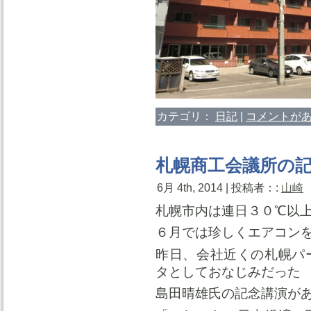
カテゴリ：
日記
|
コメントがあ
札幌商工会議所の
6月 4th, 2014 | 投稿者：:
山崎
札幌市内は連日３０℃以
６月では珍しくエアコン
昨日、会社近くの札幌パ
タとしておなじみだった
島田晴雄氏の記念講演が