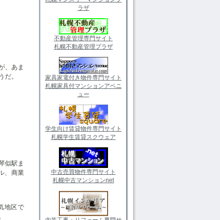
ラザ
不動産管理専門サイト
札幌不動産管理プラザ
が、あま
うだ。
家具家電付き物件専門サイト
札幌家具付マンションアベニ
ュー
学生向け賃貸物件専門サイト
札幌学生賃貸スクウェア
琴似駅ま
中古売買物件専門サイト
ル、商業
札幌中古マンションnet
気地区で
。
内装工事・リフォーム専門サ