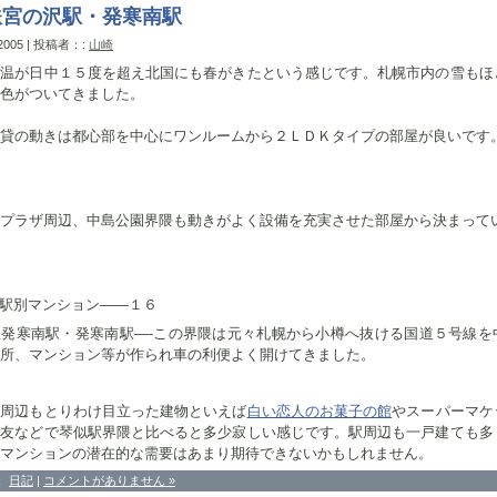
鉄宮の沢駅・発寒南駅
 2005 | 投稿者：:
山崎
気温が日中１５度を超え北国にも春がきたという感じです。札幌市内の雪もほ
色がついてきました。
貸の動きは都心部を中心にワンルームから２ＬＤＫタイプの部屋が良いです
プラザ周辺、中島公園界隈も動きがよく設備を充実させた部屋から決まって
駅別マンション——１６
鉄発寒南駅・発寒南駅—-この界隈は元々札幌から小樽へ抜ける国道５号線を
所、マンション等が作られ車の利便よく開けてきました。
駅周辺もとりわけ目立った建物といえば
白い恋人のお菓子の館
やスーパーマケ
西友などで琴似駅界隈と比べると多少寂しい感じです。駅周辺も一戸建ても多
マンションの潜在的な需要はあまり期待できないかもしれません。
：
日記
|
コメントがありません »