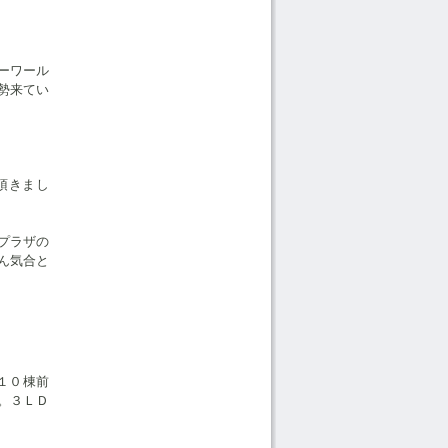
ーワール
勢来てい
頂きまし
プラザの
ん気合と
１０棟前
。３ＬＤ