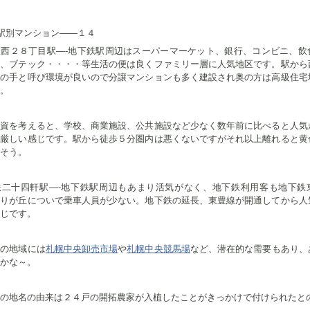
駅別マンション——１４
鉄西２８丁目駅—-地下鉄駅周辺はスーパーマーケット、銀行、コンビニ、飲
屋、ブテック・・・・等生活の便は良くファミリー層に人気地区です。駅から
山の手と呼び環境が良いので分譲マンションも多く建設され奥の方は高級住宅
。
投資を考えると、学校、商業施設、公共施設など少なく数年前に比べると人気
少厳しい感じです。駅から徒歩５分圏内は悪くないですがそれ以上離れると黄
そう。
鉄二十四軒駅—-地下鉄駅周辺もあまり活気がなく、地下鉄利用客も地下鉄
ばりが丘についで乗車人員が少ない。地下鉄の延長、東豊線が開通してから人
じです。
この地域には
札幌中央卸売市場
や
札幌中央競馬場
など、潜在的な需要もあり、
かな～。
の地名の由来は２４戸の開拓農家が入植したことがきっかけで付けられたと