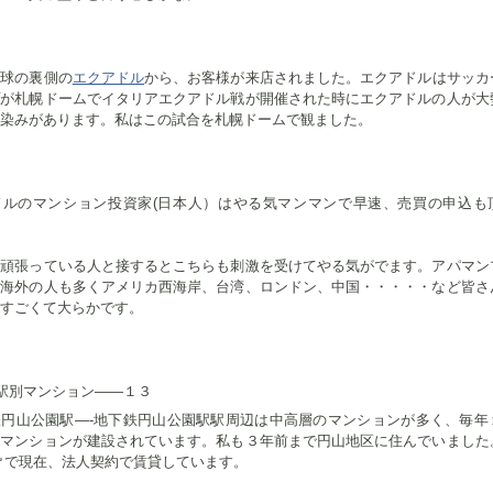
地球の裏側の
エクアドル
から、お客様が来店されました。エクアドルはサッカ
プが札幌ドームでイタリアエクアドル戦が開催された時にエクアドルの人が大
染みがあります。私はこの試合を札幌ドームで観ました。
ドルのマンション投資家(日本人）はやる気マンマンで早速、売買の申込も
で頑張っている人と接するとこちらも刺激を受けてやる気がでます。アパマン
は海外の人も多くアメリカ西海岸、台湾、ロンドン、中国・・・・・など皆さ
すごくて大らかです。
駅別マンション——１３
鉄円山公園駅—-地下鉄円山公園駅駅周辺は中高層のマンションが多く、毎年
譲マンションが建設されています。私も３年前まで円山地区に住んでいました
㎡で現在、法人契約で賃貸しています。