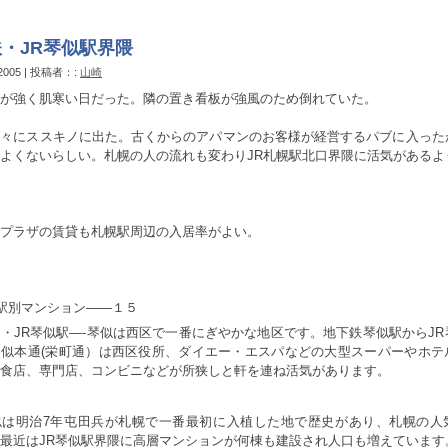
・JR琴似駅界隈
 2005 | 投稿者：:
山崎
が強く肌寒い日だった。隣の置き看板が強風のため倒れていた。
久々にススキノに出た。古くからのアパマンのお客様が経営するパブに入った
よくないらしい。札幌の人の流れも変わりJR札幌駅北口界隈に活気があるよ
プラザの賃貸も札幌駅周辺の入居率がよい。
駅別マンション——１５
・JR琴似駅—-琴似は西区で一番にぎやかな地区です。地下鉄琴似駅からJR
琴似本通(栄町通）は西区役所、ダイエー・エスパなどの大型スーパーやホテ
食店、専門店、コンビニなどが所狭しと軒を連ね活気があります。
似は明治7年屯田兵が札幌で一番最初に入植した地で歴史があり、札幌の人
最近はJR琴似駅界隈に高層マンションが何棟も建設され人口も増えています