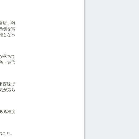
食店、雑
西側を宮
地となっ
が落ちて
色・赤信
東西線で
気が落ち
ある程度
のこと。