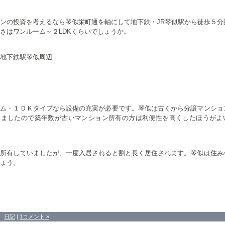
ンの投資を考えるなら琴似栄町通を軸にして地下鉄・JR琴似駅から徒歩５分
さはワンルーム～２LDKくらいでしょうか。
鉄駅琴似周辺
ーム・１ＤＫタイプなら設備の充実が必要です。琴似は古くから分譲マンショ
いましたので築年数が古いマンション所有の方は利便性を高くしたほうがよ
戸所有していましたが、一度入居されると割と長く居住されます。琴似は住み
ょう。
：
日記
|
1コメント »