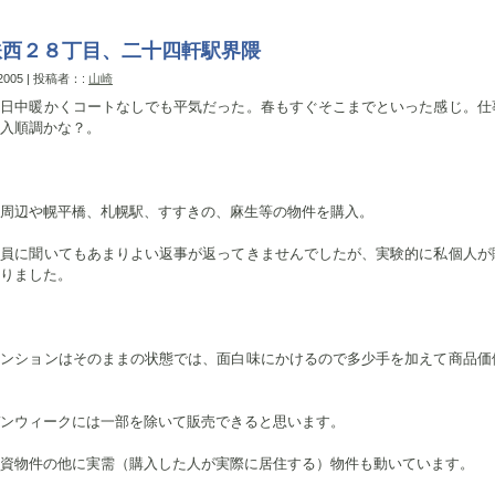
鉄西２８丁目、二十四軒駅界隈
 2005 | 投稿者：:
山崎
、日中暖かくコートなしでも平気だった。春もすぐそこまでといった感じ。仕
入順調かな？。
周辺や幌平橋、札幌駅、すすきの、麻生等の物件を購入。
社員に聞いてもあまりよい返事が返ってきませんでしたが、実験的に私個人が
りました。
マンションはそのままの状態では、面白味にかけるので多少手を加えて商品価
ンウィークには一部を除いて販売できると思います。
資物件の他に実需（購入した人が実際に居住する）物件も動いています。