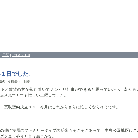
：
日記
|
1コメント »
い１日でした。
2005 | 投稿者：:
山崎
入ると賃貸の方が落ち着いてノンビリ仕事ができると思っていたら、朝から
店されてとても忙しい土曜日でした。
、買取契約成立３本、今月はこれからさらに忙しくなりそうです。
件の他に実需のファミリータイプの反響もそこそこあって、中島公園地区はこ
ズン真っ盛りと言う感じかな。