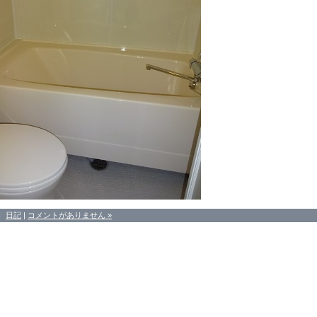
：
日記
|
コメントがありません »