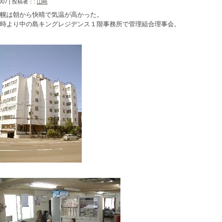
2007 | 投稿者：:
山崎
幌は朝から快晴で気温が高かった。
時より中の島キングレジデンス１階事務所で管理組合理事会。