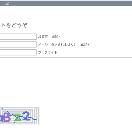
：
日記
ントをどうぞ
お名前 （必須）
メール（表示されません） （必須）
ウェブサイト