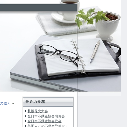
最近の投稿
の鉄人
»
札幌花火大会
全日本不動産協会研修会
全日本不動産協会総会
外国人との不動産取引セミ