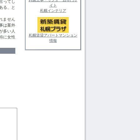
言ってし
イト
ある、と
札幌インテリア
れません
事は案外
が多い人
札幌賃貸アパートマンション
特に女性
情報