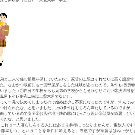
弟と二人で住む部屋を探していたので、家賃の上限はそれなりに高く設定す
した。なおかつ以前にも一度部屋探しをした経験があったので、条件もほぼ頭
ていました（①自分の学校からも兄弟の学校からもそれなりに近い②洗濯機を
風呂トイレ別④二階以上⑤木造でない）。
って一発で決めてしまったので始めは少し不安になったのですが、すんでみ
見つけられたな、と思いました。上の条件はもちろん満たしているのですが、
に面しているので安全②お店や地下鉄の駅にけっこう近い③部屋が綺麗 とい
ろだな、と思いました。
これは一人暮らしをする人にはあまり参考にはなりませんが、複数人です
一部屋もつ、ということを条件に加えると、当然ですが家賃ははね上がり