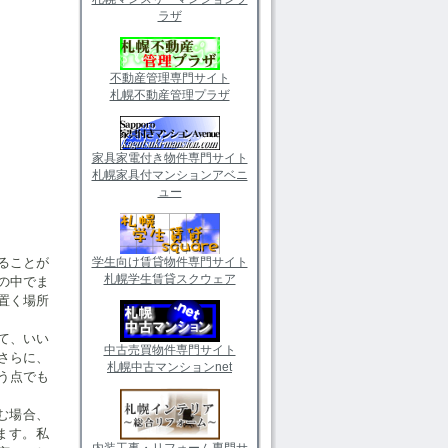
ラザ
不動産管理専門サイト
札幌不動産管理プラザ
家具家電付き物件専門サイト
札幌家具付マンションアベニ
ュー
ることが
学生向け賃貸物件専門サイト
札幌学生賃貸スクウェア
の中でま
置く場所
て、いい
中古売買物件専門サイト
さらに、
札幌中古マンションnet
う点でも
む場合、
ます。私
内装工事・リフォーム専門サ