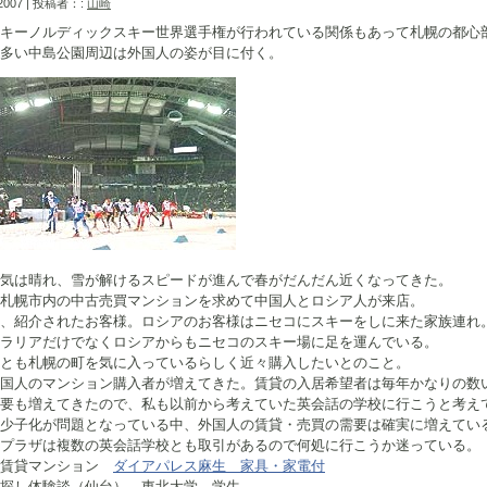
 2007 | 投稿者：:
山崎
キーノルディックスキー世界選手権が行われている関係もあって札幌の都心
多い中島公園周辺は外国人の姿が目に付く。
気は晴れ、雪が解けるスピードが進んで春がだんだん近くなってきた。
札幌市内の中古売買マンションを求めて中国人とロシア人が来店。
、紹介されたお客様。ロシアのお客様はニセコにスキーをしに来た家族連れ
ラリアだけでなくロシアからもニセコのスキー場に足を運んでいる。
とも札幌の町を気に入っているらしく近々購入したいとのこと。
国人のマンション購入者が増えてきた。賃貸の入居希望者は毎年かなりの数
要も増えてきたので、私も以前から考えていた英会話の学校に行こうと考え
少子化が問題となっている中、外国人の賃貸・売買の需要は確実に増えてい
プラザは複数の英会話学校とも取引があるので何処に行こうか迷っている。
メ賃貸マンション
ダイアパレス麻生 家具・家電付
し体験談（仙台） 東北大学 学生