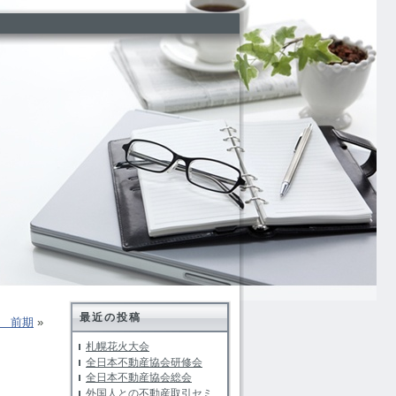
最近の投稿
 前期
»
札幌花火大会
全日本不動産協会研修会
全日本不動産協会総会
外国人との不動産取引セミ