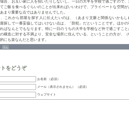
の場合、お互い家に人を招いたりしないし、一日の大半を学校で過ごすので、
寝てご飯を食べるぐらいのことが出来ればいいわけで、プライベートな空間が
あまり重要な点ではありませんでした。
、これから部屋を探す人に伝えたいのは、（あまり文脈と関係ないかもし
部屋探しで一番妥協してはいけない点は、「防犯」だということです。ほかの
みればなんとでもなります。特に一日のうちの大半を学校など外で過ごすこと
屋の構造に対する不満より、安全な場所に住んでいる、ということの方が、（
的にも楽なんだと思います。
：
日記
ントをどうぞ
お名前 （必須）
メール（表示されません） （必須）
ウェブサイト