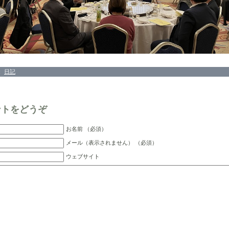
：
日記
ントをどうぞ
お名前 （必須）
メール（表示されません） （必須）
ウェブサイト