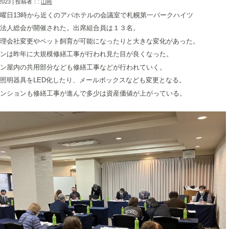
 2023 | 投稿者：:
山崎
曜日13時から近くのアパホテルの会議室で札幌第一パークハイツ
法人総会が開催された。出席組合員は１３名。
理会社変更やペット飼育が可能になったりと大きな変化があった。
ンは昨年に大規模修繕工事が行われ見た目が良くなった。
ン屋内の共用部分なども修繕工事などが行われていく。
照明器具をLED化したり、メールボックスなども変更となる。
ンションも修繕工事が進んで多少は資産価値が上がっている。