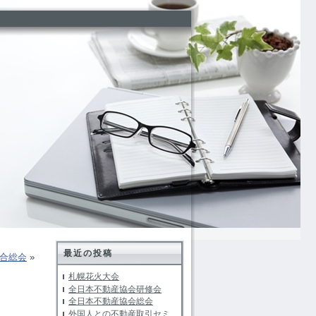
最近の投稿
合総会
»
札幌花火大会
全日本不動産協会研修会
全日本不動産協会総会
外国人との不動産取引セミ