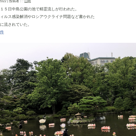
 2022 | 投稿者：:
山崎
１５日中島公園の池で精霊流しが行われた。
ィルス感染解消やロシアウクライナ問題など書かれた
に流されていた。
件