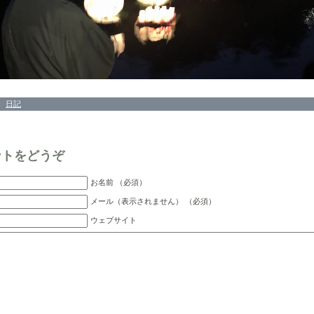
：
日記
ントをどうぞ
お名前 （必須）
メール（表示されません） （必須）
ウェブサイト