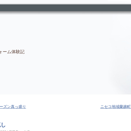
ォーム体験記
ーズン真っ盛り
ニセコ地域蘭越町
流し