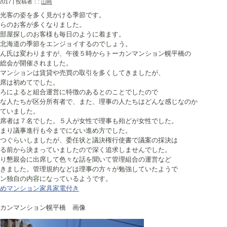
 2017 | 投稿者：:
山崎
光客の姿を多く見かける季節です。
らのお客が多くなりました。
部屋探しのお客様も毎日のように着ます。
北海道の季節をエンジョイするのでしょう。
ん氏は変わりますが、午後５時からトーカンマンション幌平橋の
総会が開催されました。
マンションは賃貸や売買の取引を多くしてきましたが、
席は初めてでした。
ろによると組合運営に特徴のあるとのことでしたので
な人たちが区分所有者で、また、理事の人たちはどんな感じなのか
ていました。
席者は７名でした。５人が女性で理事も殆どが女性でした。
まり議事進行も今までにない進め方でした。
つぐらいしましたが、委任状と議決権行使書で議案の採決は
る前から決まっていましたので深く追求しませんでした。
り懇親会に出席して色々な話を聞いて管理組合の運営など
きました。管理規約などは理事の方々が勉強していたようで
ン独自の内容になっているようです。
めマンション家具家電付き
ンマンション幌平橋 画像