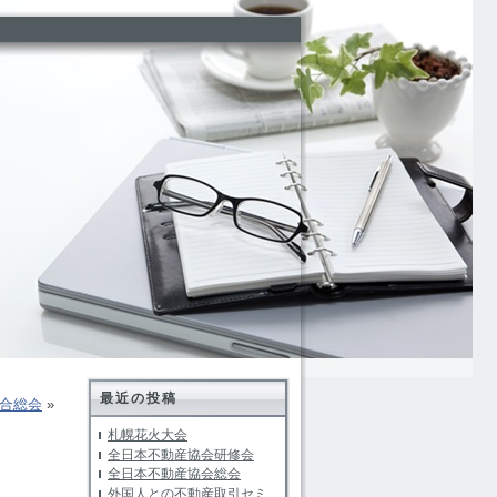
最近の投稿
合総会
»
札幌花火大会
全日本不動産協会研修会
全日本不動産協会総会
外国人との不動産取引セミ