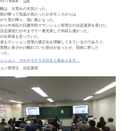
 2017 | 投稿者：:
山崎
幌は、大荒れの天気だった。
雨が降って気温が高かったが夕方ころからは
がり雪が降り、強い風となった。
から中央区の日建学院でマンション管理士の法定講習を受けた。
法定講習だが今までで一番充実して内容も濃かった。
の出席者も言っていた。
省もマンション管理の適正化を理解してきているのであろう。
実態と多少かけ離れていた部分があったが、現状に即した
った。
ンション マルヤマクラスのすぐ前あります。
ョン管理士 法定講習