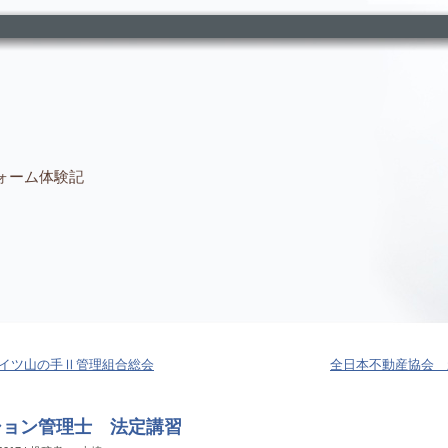
ォーム体験記
イツ山の手Ⅱ管理組合総会
全日本不動産協会 
ション管理士 法定講習