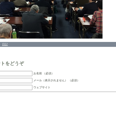
：
日記
ントをどうぞ
お名前 （必須）
メール（表示されません） （必須）
ウェブサイト