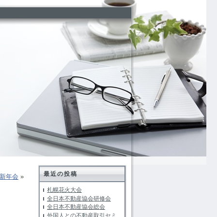
最近の投稿
新年会
»
札幌花火大会
全日本不動産協会研修会
全日本不動産協会総会
外国人との不動産取引セミ