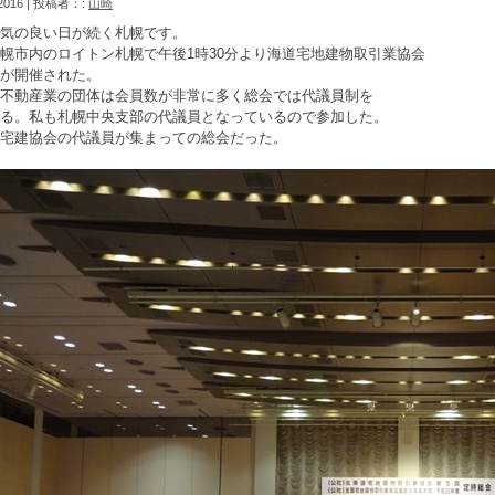
 2016 | 投稿者：:
山崎
気の良い日が続く札幌です。
幌市内のロイトン札幌で午後1時30分より海道宅地建物取引業協会
が開催された。
不動産業の団体は会員数が非常に多く総会では代議員制を
る。私も札幌中央支部の代議員となっているので参加した。
宅建協会の代議員が集まっての総会だった。