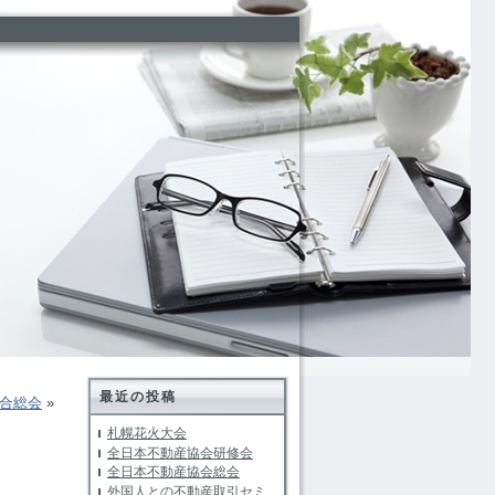
最近の投稿
合総会
»
札幌花火大会
全日本不動産協会研修会
全日本不動産協会総会
外国人との不動産取引セミ