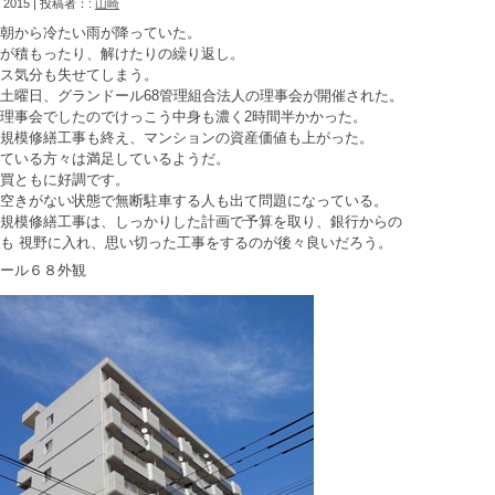
, 2015 | 投稿者：:
山崎
朝から冷たい雨が降っていた。
が積もったり、解けたりの繰り返し。
ス気分も失せてしまう。
土曜日、グランドール68管理組合法人の理事会が開催された。
理事会でしたのでけっこう中身も濃く2時間半かかった。
規模修繕工事も終え、マンションの資産価値も上がった。
ている方々は満足しているようだ。
買ともに好調です。
空きがない状態で無断駐車する人も出て問題になっている。
規模修繕工事は、しっかりした計画で予算を取り、銀行からの
も 視野に入れ、思い切った工事をするのが後々良いだろう。
ール６８外観