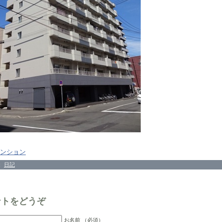
ンション
：
日記
ントをどうぞ
お名前 （必須）