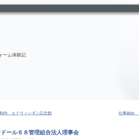
ォーム体験記
駒内 エドウィンダン記念館
仕事納め 
ンドール６８管理組合法人理事会