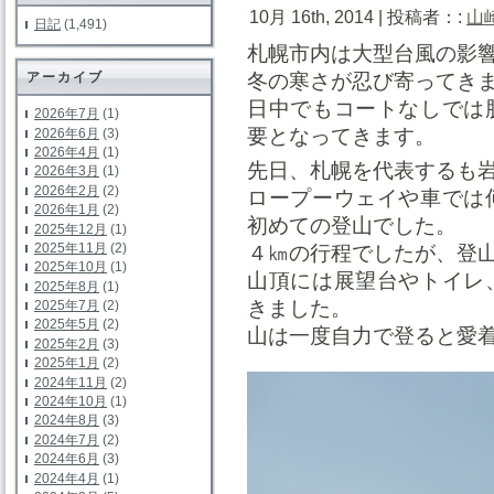
10月 16th, 2014 | 投稿者：:
山
日記
(1,491)
札幌市内は大型台風の影
冬の寒さが忍び寄ってき
アーカイブ
日中でもコートなしでは
2026年7月
(1)
要となってきます。
2026年6月
(3)
2026年4月
(1)
先日、札幌を代表するも
2026年3月
(1)
2026年2月
(2)
ロープーウェイや車では
2026年1月
(2)
初めての登山でした。
2025年12月
(1)
2025年11月
(2)
４㎞の行程でしたが、登
2025年10月
(1)
山頂には展望台やトイレ
2025年8月
(1)
きました。
2025年7月
(2)
2025年5月
(2)
山は一度自力で登ると愛
2025年2月
(3)
2025年1月
(2)
2024年11月
(2)
2024年10月
(1)
2024年8月
(3)
2024年7月
(2)
2024年6月
(3)
2024年4月
(1)