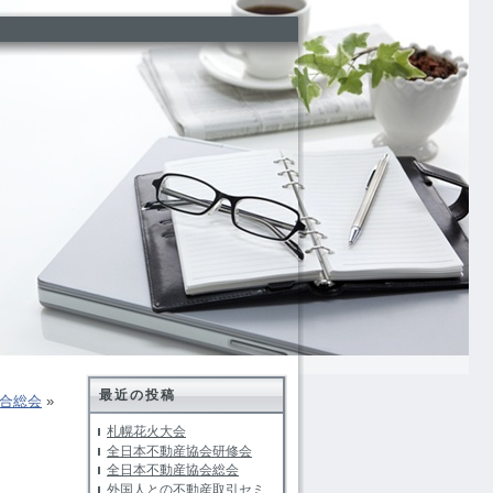
最近の投稿
合総会
»
札幌花火大会
全日本不動産協会研修会
全日本不動産協会総会
外国人との不動産取引セミ