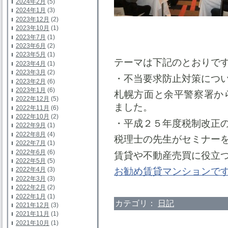
2024年2月
(5)
2024年1月
(3)
2023年12月
(2)
2023年10月
(1)
2023年7月
(1)
2023年6月
(2)
2023年5月
(1)
テーマは下記のとおりで
2023年4月
(1)
2023年3月
(2)
・不当要求防止対策につ
2023年2月
(6)
2023年1月
(6)
札幌方面と余平警察署か
2022年12月
(5)
ました。
2022年11月
(6)
2022年10月
(2)
・平成２５年度税制改正
2022年9月
(1)
2022年8月
(4)
税理士の先生がセミナー
2022年7月
(1)
2022年6月
(6)
賃貸や不動産売買に役立
2022年5月
(5)
お勧め賃貸マンションで
2022年4月
(3)
2022年3月
(3)
2022年2月
(2)
2022年1月
(1)
カテゴリ：
日記
2021年12月
(3)
2021年11月
(1)
2021年10月
(1)