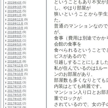
ということもあり不安が
2019年4月
(5)
2019年3月
(9)
し、やはり部屋が
2019年2月
(5)
狭いということから学生
2019年1月
(6)
た。
2018年12月
(9)
2018年11月
(3)
普通のマンションなので
2018年10月
(4)
が、
2018年9月
(9)
2018年8月
(1)
食事（費用は別途でかか
2018年6月
(1)
会館の食事を
2018年5月
(4)
2018年4月
(3)
食べられるということで
2018年3月
(6)
ビスがあるので
2018年2月
(5)
引越しすることにしまし
2018年1月
(8)
2017年12月
(2)
私が住んでいるのは1ル
2017年11月
(4)
ンのお部屋があり、
2017年10月
(5)
2017年9月
(1)
部屋数も多くなりとても
2017年8月
(3)
内装はとても綺麗です。
2017年7月
(2)
2017年6月
(5)
マンション入り口とお部
2017年5月
(5)
重でロックが
2017年4月
(6)
2017年3月
(2)
されているので、女の子
2017年2月
(9)