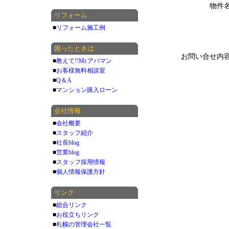
物件
リフォーム
■
リフォーム施工例
困ったときは
お問い合せ内
■
教えて!!Mr.アパマン
■
お客様無料相談室
■
Q＆A
■
マンション購入ローン
会社情報
■
会社概要
■
スタッフ紹介
■
社長blog
■
営業blog
■
スタッフ採用情報
■
個人情報保護方針
リンク
■
総合リンク
■
お役立ちリンク
■
札幌の管理会社一覧