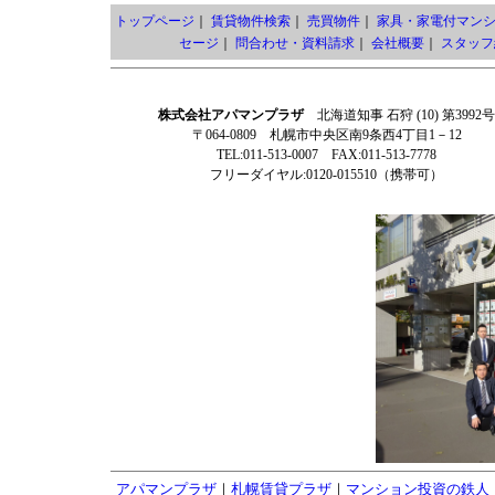
トップページ
｜
賃貸物件検索
｜
売買物件
｜
家具・家電付マン
セージ
｜
問合わせ・資料請求
｜
会社概要
｜
スタッフ
株式会社アパマンプラザ
北海道知事 石狩 (10) 第3992号
〒064-0809 札幌市中央区南9条西4丁目1－12
TEL:011-513-0007 FAX:011-513-7778
フリーダイヤル:0120-015510（携帯可）
アパマンプラザ
｜
札幌賃貸プラザ
｜
マンション投資の鉄人