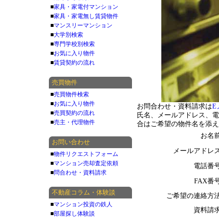
■
家具・家電付マンション
■
家具・家電無し賃貸物件
■
マンスリーマンション
■
大学別検索
■
専門学校別検索
■
お気に入り物件
■
賃貸契約の流れ
売買物件
■
売買物件検索
■
お気に入り物件
お問合わせ・資料請求は
E
■
売買契約の流れ
氏名、メールアドレス、電
■
売主・代理物件
合はご希望の物件名を添え
お名
お問い合わせ
メールアドレ
■
物件リクエストフォーム
■
マンション売却査定依頼
電話番
■
問合わせ・資料請求
FAX番
不動産コラム・体験談
ご希望の連絡方
■
マンション投資の鉄人
資料請
■
部屋探し体験談