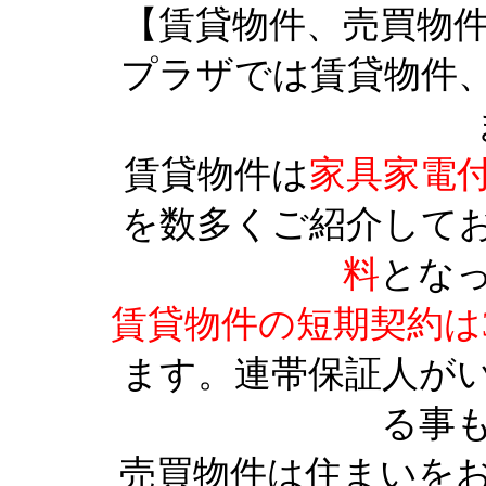
【賃貸物件、売買物
プラザでは賃貸物件
賃貸物件は
家具家電
を数多くご紹介して
料
とな
賃貸物件の短期契約は
ます。連帯保証人が
る事
売買物件は住まいを