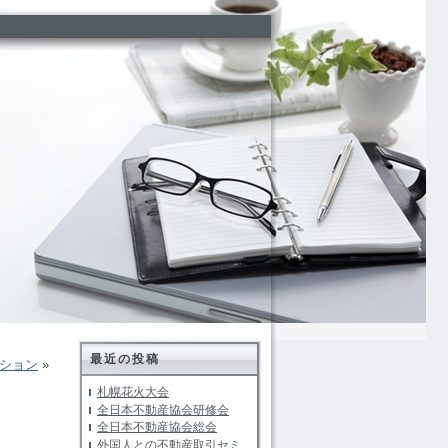
最近の投稿
ション
»
札幌花火大会
全日本不動産協会研修会
全日本不動産協会総会
外国人との不動産取引セミ