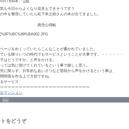
 2010 | 投稿者：:
山崎
気も今日からよくなり花見もできそうです？
の中を整理していたら松下幸之助さんの本が出てきました。
売心得帖
ページをめくっていたらこんなことが書かれていました。
ている限りいつの時代でもサービスということが大事です。・・・・・・
子はどうですか。と声をかける。
っては気に掛けてくれているという事で嬉しく思う。
売に限らず、日常的なあいさつなど普段から声をかけるという事は、
間関係を作る上で大切ですね。
るサービス
ーーーーーーーーーーーーーーーーーーーーーーーー
古マンション
：
日記
ントをどうぞ