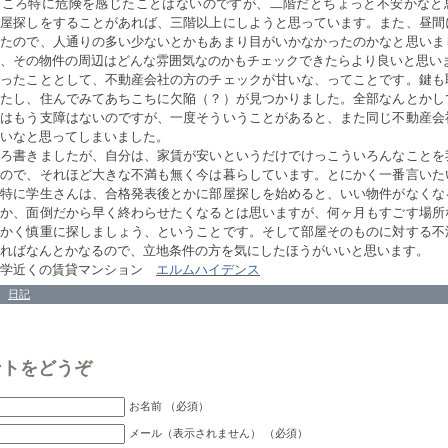
ころ特に危険を感じたことはないのですが、二階だとちょっと不安かなと
部屋探しをすることがあれば、三階以上にしようと思っています。また、昼間
ったので、人通りの多い少ないとかもあまり目がいかなかったのかなと思いま
、その物件の周辺はどんな雰囲気なのかもチェックできたらより良いと思い
ったこととして、不動産会社の方のチェックが甘いな、ってことです。鍵も
ったし、住んでみてあちこちに欠陥（？）が見つかりました。全部なんとかし
今はもう支障はないのですが、一度そういうことがあると、また同じ不動産会
いなと思ってしまいました。
ろ書きましたが、自分は、家賃が安いというだけでけっこういろんなことを
うので、それほど大きな不満も無く今は暮らしています。とにかく一番言いた
、特に学生さんは、合格発表後とかに部屋探しを始めると、いい物件がなくな
とか、面倒だから早く終わらせたくなるとは思いますが、何ヶ月もすごす場所
にかく慎重に探しましょう、ということです。そして部屋そのものに対する不
ればなんとかなるので、立地条件の方を気にしたほうがいいと思います。
大学近くの賃貸マンション
エルムハイデンス
：
日記
ントをどうぞ
お名前 （必須）
メール（表示されません） （必須）