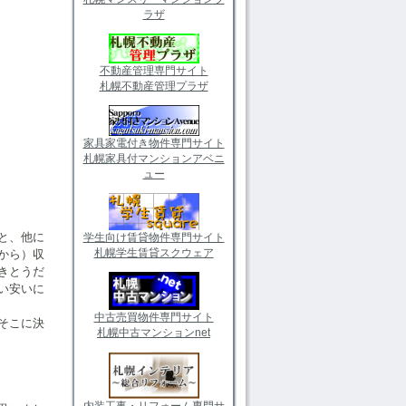
ラザ
不動産管理専門サイト
札幌不動産管理プラザ
家具家電付き物件専門サイト
札幌家具付マンションアベニ
ュー
と、他に
学生向け賃貸物件専門サイト
札幌学生賃貸スクウェア
から）収
きとうだ
い安いに
中古売買物件専門サイト
そこに決
札幌中古マンションnet
内装工事・リフォーム専門サ