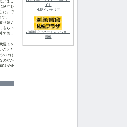
思いまし
イト
に物件を
札幌インテリア
した。で
ます。
取り替え
てもらっ
札幌賃貸アパートマンション
社で探し
情報
我慢でき
いことと
るのでは
なのだか
満は案外