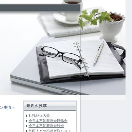
最近の投稿
ン事情
»
札幌花火大会
全日本不動産協会研修会
全日本不動産協会総会
外国人との不動産取引セミ