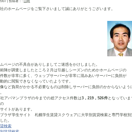
 2007 | 投稿者：:
山崎
社のホームページをご覧下さいまして誠にありがとうございます。
ムページの不具合がありしましてご迷惑をかけしました。
術陣が調査しましたところ２月は引越しシーズンのためかホームページの
件数が非常に多く、ウェッブサーバーが非常に混みあいサーバーに負担が
動的に閲覧できなくなっていたようです。
像など負荷がかかる不必要なものは削除しサーバーに負担のかからないよう
。
弊社アパマンプラザの今までの総アクセス件数は
3，219，526件
となっていま
の
サイトがあります。
ンプラザ学生サイト 札幌学生賃貸スクウェアに大学別賃貸検索と専門学校別
した。
貸検索
別賃貸検索