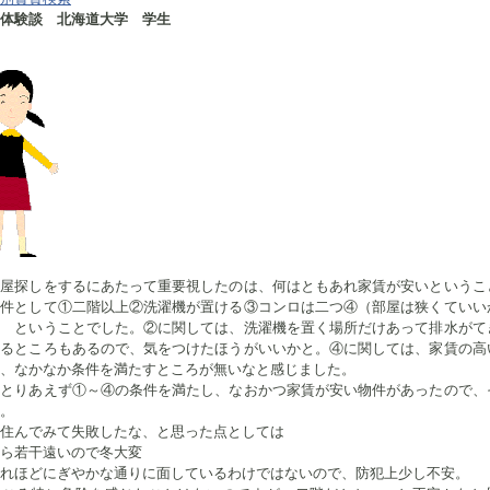
し体験談 北海道大学 学生
屋探しをするにあたって重要視したのは、何はともあれ家賃が安いというこ
条件として①二階以上②洗濯機が置ける③コンロは二つ④（部屋は狭くていい
い ということでした。②に関しては、洗濯機を置く場所だけあって排水がて
するところもあるので、気をつけたほうがいいかと。④に関しては、家賃の高
、なかなか条件を満たすところが無いなと感じました。
とりあえず①～④の条件を満たし、なおかつ家賃が安い物件があったので、
。
住んでみて失敗したな、と思った点としては
ら若干遠いので冬大変
れほどにぎやかな通りに面しているわけではないので、防犯上少し不安。