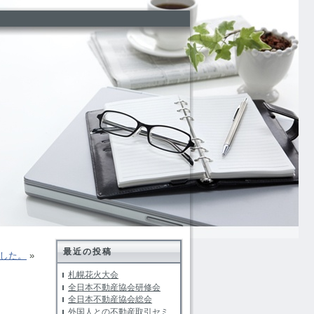
最近の投稿
した。
»
札幌花火大会
全日本不動産協会研修会
全日本不動産協会総会
外国人との不動産取引セミ