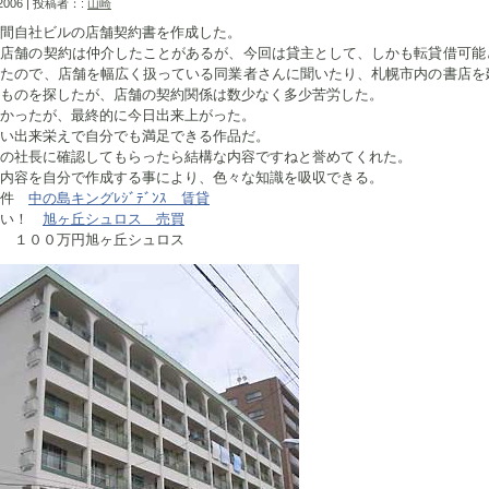
 2006 | 投稿者：:
山崎
間自社ビルの店舗契約書を作成した。
数店舗の契約は仲介したことがあるが、今回は貸主として、しかも転貸借可能
ったので、店舗を幅広く扱っている同業者さんに聞いたり、札幌市内の書店を
ものを探したが、店舗の契約関係は数少なく多少苦労した。
かったが、最終的に今日出来上がった。
い出来栄えで自分でも満足できる作品だ。
の社長に確認してもらったら結構な内容ですねと誉めてくれた。
内容を自分で作成する事により、色々な知識を吸収できる。
物件
中の島キングﾚｼﾞﾃﾞﾝｽ 賃貸
安い！
旭ヶ丘シュロス 売買
０万円旭ヶ丘シュロス