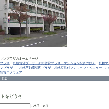
ンプラザのホームページ
ンプラザ
札幌賃貸プラザ
新築賃貸プラザ
マンション投資の鉄人
札幌マ
ョンプラザ
札幌不動産管理プラザ
札幌家具付マンションアベニュー
札
賃貸スクウェア
：
日記
ントをどうぞ
お名前 （必須）