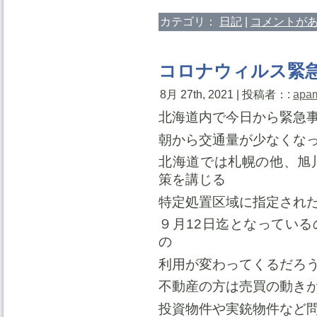
カテゴリ：
日記
|
コメントがあ
コロナウィルス緊
8月 27th, 2021 | 投稿者：:
apa
北海道内で今日から緊急
朝から交通量が少なくな
北海道では札幌の他、旭
策を講じる
特定処置区域に指定され
９月12日迄となってい
の
利用が変わってくるだろ
不動産の方は売買の動き
投資物件や実銃物件など