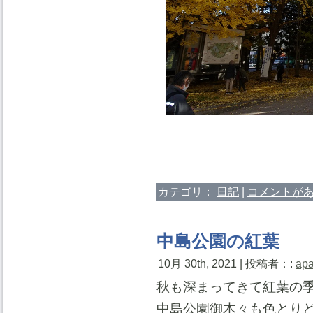
カテゴリ：
日記
|
コメントがあ
中島公園の紅葉
10月 30th, 2021 | 投稿者：:
ap
秋も深まってきて紅葉の
中島公園御木々も色とり