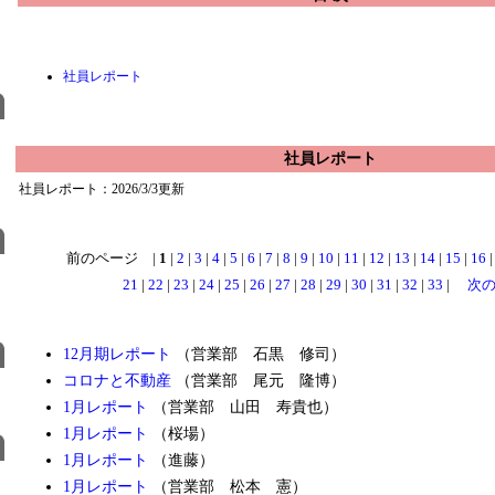
社員レポート
社員レポート
社員レポート：2026/3/3更新
前のページ |
1
|
2
|
3
|
4
|
5
|
6
|
7
|
8
|
9
|
10
|
11
|
12
|
13
|
14
|
15
|
16
21
|
22
|
23
|
24
|
25
|
26
|
27
|
28
|
29
|
30
|
31
|
32
|
33
|
次
12月期レポート
（営業部 石黒 修司）
コロナと不動産
（営業部 尾元 隆博）
1月レポート
（営業部 山田 寿貴也）
1月レポート
（桜場）
1月レポート
（進藤）
1月レポート
（営業部 松本 憲）