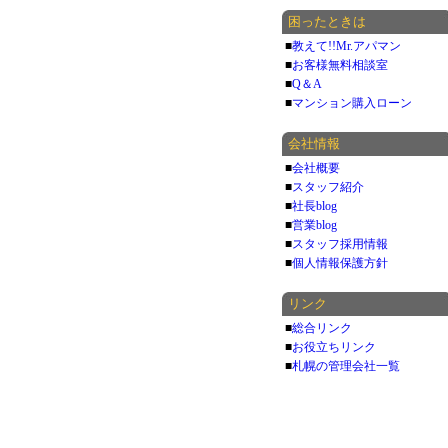
困ったときは
■
教えて!!Mr.アパマン
■
お客様無料相談室
■
Q＆A
■
マンション購入ローン
会社情報
■
会社概要
■
スタッフ紹介
■
社長blog
■
営業blog
■
スタッフ採用情報
■
個人情報保護方針
リンク
■
総合リンク
■
お役立ちリンク
■
札幌の管理会社一覧