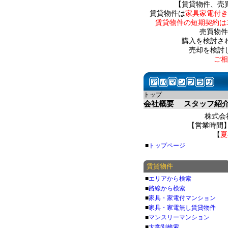
【賃貸物件、売
賃貸物件は
家具家電付き
賃貸物件の短期契約は
売買物件
購入を検討さ
売却を検討
ご相
トップ
会社概要
スタッフ紹
株式会社
【営業時間】 
【
夏
■
トップページ
賃貸物件
■
エリアから検索
■
路線から検索
■
家具・家電付マンション
■
家具・家電無し賃貸物件
■
マンスリーマンション
■
大学別検索