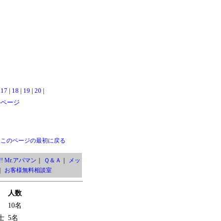
|
17
|
18
|
19
|
20
|
のページ
このページの最初に戻る
! Mr.アパマン
｜
Ｑ＆Ａ
｜
メッ
｜
お客様無料相談室
人数
10名
士
5名