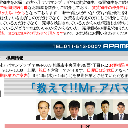
買物件をお探しの方へ】アパマンプラザでは賃貸物件、売買物件をご紹
で短期契約可能
なお部屋を数多くご紹介しており、
賃貸物件の仲介料は
3ヶ月以上から
となっております。連帯保証人がいない方は保証会社を
は住まいをお探しの方だけでなく、投資をお考えの方にもご紹介してお
れている方だけでなく、売却を検討されている方からのお電話もお待ち
しているがどうすればいいのか分からない方、売却価格の相場が知りた
談、査定は無料で行わせて頂きます
ので、お気軽にお問い合わせくださ
介
採用情報
アパマンプラザ 〒064-0809 札幌市中央区南9条西4丁目1-12
お客様駐
9:10～18:30 土曜、
祝日
も営業しております。
日曜日は定休日
となっ
期休業のご案内
】 8月13日(木)～15日(土)を夏期休業とさせていただき
目 次