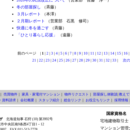
2020年の民法改正について
（営業部 佐藤 淳一）
冬の部屋探し
（斉藤）
３月レポート
（本澤）
２月期レポート
（営業部 石黒 修司）
快適に冬を過ごす
（斉藤）
「ひとり暮らし応援」
（遠藤）
前のページ |
1
|
2
|
3
|
4
|
5
|
6
|
7
|
8
|
9
|
10
|
11
|
12
|
13
|
14
|
15
|
16
21
|
22
|
23
|
24
|
25
|
26
|
27
|
28
|
29
|
30
|
31
|
32
|
33
|
次
｜
売買物件
｜
家具・家電付マンション
｜
物件リクエスト
｜
部屋探し体験談
|
教えて!
・資料請求
｜
会社概要
｜
スタッフ紹介
｜
総合リンク
｜
お役立ちリンク
｜
採用情報
国家資格名
ザ
北海道知事 石狩 (10) 第3992号
宅地建物取引士
札幌市中央区南9条西4丁目1－12
マンション管理
-0007 FAX:011-513-7778