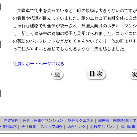
実際車で街中を走っていると、町の規模は大きくないのですが
の看板や標識が目立っていました。隣のニセコ町も町全体に自然
しゃれな建物で町全体が統一され、外国人向けのホテル・マンシ
く、新しく建築中の建物の様子も見受けられました。コンビニに
の英語のパンフレットなどがたくさんおいてあり、他の町よりも
って住みやすいと感じてもらえるような工夫を感じました。
社員レポートページに戻る
｜
売買物件
｜
家具・家電付マンション
｜
物件リクエスト
｜
部屋探し体験談
|
教えて!
・資料請求
｜
会社概要
｜
スタッフ紹介
｜
総合リンク
｜
お役立ちリンク
｜
採用情報