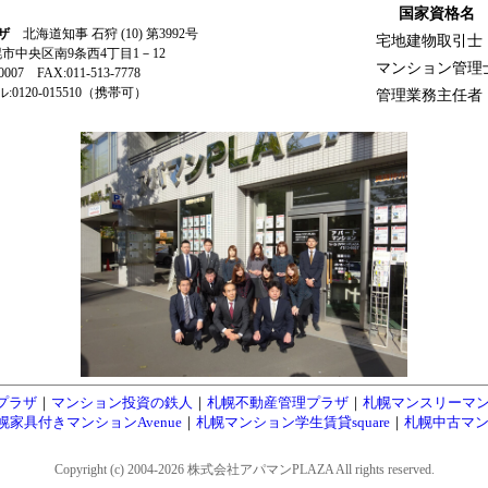
国家資格名
ザ
北海道知事 石狩 (10) 第3992号
宅地建物取引士
札幌市中央区南9条西4丁目1－12
マンション管理
-0007 FAX:011-513-7778
0120-015510（携帯可）
管理業務主任者
プラザ
｜
マンション投資の鉄人
｜
札幌不動産管理プラザ
｜
札幌マンスリーマ
幌家具付きマンションAvenue
｜
札幌マンション学生賃貸square
｜
札幌中古マン
Copyright (c) 2004-2026 株式会社アパマンPLAZA All rights reserved.