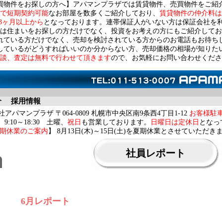
買物件をお探しの方へ】アパマンプラザでは賃貸物件、売買物件をご紹
で短期契約可能
なお部屋を数多くご紹介しており、
賃貸物件の仲介料は
3ヶ月以上から
となっております。連帯保証人がいない方は保証会社を
は住まいをお探しの方だけでなく、投資をお考えの方にもご紹介してお
れている方だけでなく、売却を検討されている方からのお電話もお待ち
しているがどうすればいいのか分からない方、売却価格の相場が知りた
談、査定は無料で行わせて頂きます
ので、お気軽にお問い合わせくださ
介
採用情報
アパマンプラザ 〒064-0809 札幌市中央区南9条西4丁目1-12
お客様駐
9:10～18:30 土曜、
祝日
も営業しております。
日曜日は定休日
となっ
期休業のご案内
】 8月13日(木)～15日(土)を夏期休業とさせていただき
社員レポート
6月レポート