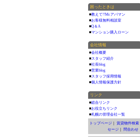
困ったときは
■
教えて!!Mr.アパマン
■
お客様無料相談室
■
Q＆A
■
マンション購入ローン
会社情報
■
会社概要
■
スタッフ紹介
■
社長blog
■
営業blog
■
スタッフ採用情報
■
個人情報保護方針
リンク
■
総合リンク
■
お役立ちリンク
■
札幌の管理会社一覧
トップページ
｜
賃貸物件検索
セージ
｜
問合わせ