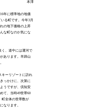
本澤
16年に標準地の地価
ている町です。今年3月
れの地下価格の上昇
んな町なのか気にな
良く、道中には運河で
があります。羊蹄山
。
スキーリゾートに訪れ
きっかけに、次第に
ようですが、倶知安
て、当時49世帯60
す。町全体の世帯数が
合になります。