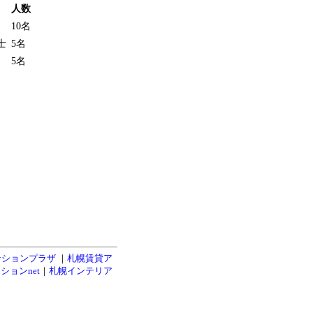
人数
10名
士
5名
5名
ンションプラザ
｜
札幌賃貸ア
ションnet
｜
札幌インテリア