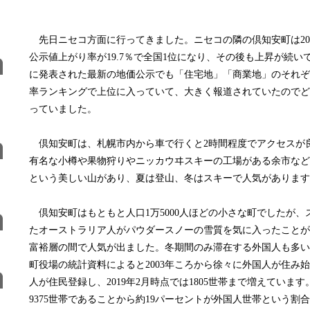
先日ニセコ方面に行ってきました。ニセコの隣の倶知安町は20
公示値上がり率が19.7％で全国1位になり、その後も上昇が続い
に発表された最新の地価公示でも「住宅地」「商業地」のそれぞ
率ランキングで上位に入っていて、大きく報道されていたのでど
っていました。
倶知安町は、札幌市内から車で行くと2時間程度でアクセスが
有名な小樽や果物狩りやニッカウヰスキーの工場がある余市など
という美しい山があり、夏は登山、冬はスキーで人気があります
倶知安町はもともと人口1万5000人ほどの小さな町でしたが、
たオーストラリア人がパウダースノーの雪質を気に入ったことが
富裕層の間で人気が出ました。冬期間のみ滞在する外国人も多い
町役場の統計資料によると2003年ころから徐々に外国人が住み始め
人が住民登録し、2019年2月時点では1805世帯まで増えていま
9375世帯であることから約19パーセントが外国人世帯という割