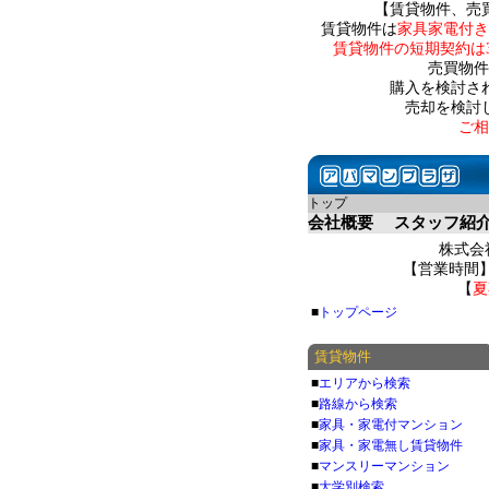
【賃貸物件、売
賃貸物件は
家具家電付き
賃貸物件の短期契約は
売買物件
購入を検討さ
売却を検討
ご相
トップ
会社概要
スタッフ紹
株式会社
【営業時間】 
【
夏
■
トップページ
賃貸物件
■
エリアから検索
■
路線から検索
■
家具・家電付マンション
■
家具・家電無し賃貸物件
■
マンスリーマンション
■
大学別検索