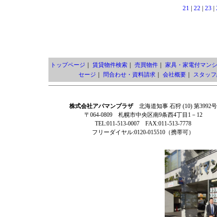
21
|
22
|
23
|
トップページ
｜
賃貸物件検索
｜
売買物件
｜
家具・家電付マン
セージ
｜
問合わせ・資料請求
｜
会社概要
｜
スタッフ
株式会社アパマンプラザ
北海道知事 石狩 (10) 第3992号
〒064-0809 札幌市中央区南9条西4丁目1－12
TEL:011-513-0007 FAX:011-513-7778
フリーダイヤル:0120-015510（携帯可）