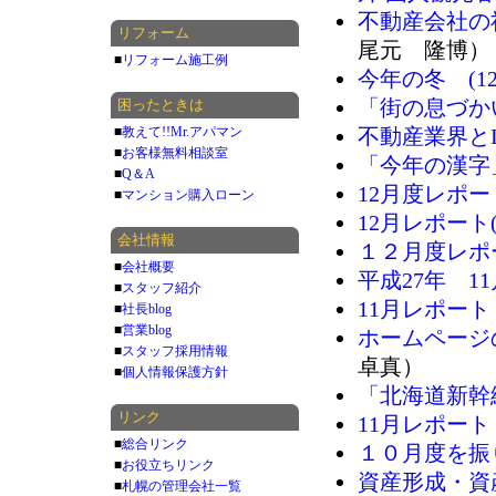
不動産会社の社員
リフォーム
尾元 隆博）
■
リフォーム施工例
今年の冬 (12/
「街の息づかい」
困ったときは
■
教えて!!Mr.アパマン
不動産業界とIT(
■
お客様無料相談室
「今年の漢字」(
■
Q＆A
12月度レポート(
■
マンション購入ローン
12月レポート(1
会社情報
１２月度レポート
■
会社概要
平成27年 1
■
スタッフ紹介
11月レポート
■
社長blog
■
営業blog
ホームページ
■
スタッフ採用情報
卓真）
■
個人情報保護方針
「北海道新幹
リンク
11月レポート
■
総合リンク
１０月度を振
■
お役立ちリンク
資産形成・資
■
札幌の管理会社一覧