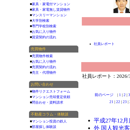
■
家具・家電付マンション
■
家具・家電無し賃貸物件
■
マンスリーマンション
■
大学別検索
■
専門学校別検索
■
お気に入り物件
■
賃貸契約の流れ
社員レポート
売買物件
■
売買物件検索
■
お気に入り物件
■
売買契約の流れ
■
売主・代理物件
社員レポート：2026/
お問い合わせ
■
物件リクエストフォーム
前のページ
|
1
|
2
|
■
マンション売却査定依頼
21
|
22
|
23
|
■
問合わせ・資料請求
不動産コラム・体験談
平成27年12月
■
マンション投資の鉄人
■
部屋探し体験談
外 国人観光客(1