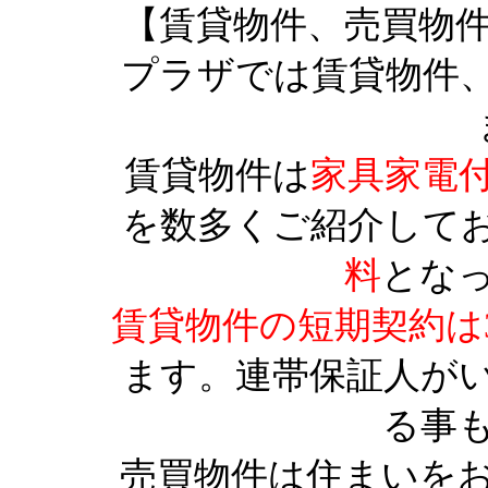
【賃貸物件、売買物
プラザでは賃貸物件
賃貸物件は
家具家電
を数多くご紹介して
料
とな
賃貸物件の短期契約は
ます。連帯保証人が
る事
売買物件は住まいを