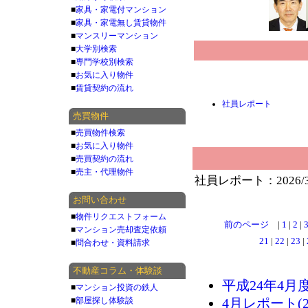
■
家具・家電付マンション
■
家具・家電無し賃貸物件
■
マンスリーマンション
■
大学別検索
■
専門学校別検索
■
お気に入り物件
■
賃貸契約の流れ
社員レポート
売買物件
■
売買物件検索
■
お気に入り物件
■
売買契約の流れ
■
売主・代理物件
社員レポート：2026/
お問い合わせ
■
物件リクエストフォーム
前のページ
|
1
|
2
|
■
マンション売却査定依頼
21
|
22
|
23
|
■
問合わせ・資料請求
不動産コラム・体験談
平成24年4月度レ
■
マンション投資の鉄人
■
部屋探し体験談
4月レポート(20