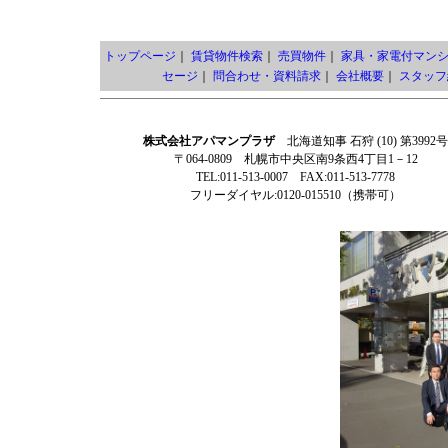
トップページ
｜
賃貸物件検索
｜
売買物件
｜
家具・家電付マン
セージ
｜
問合わせ・資料請求
｜
会社概要
｜
スタッフ
株式会社アパマンプラザ
北海道知事 石狩 (10) 第3992号
〒064-0809 札幌市中央区南9条西4丁目1－12
TEL:011-513-0007 FAX:011-513-7778
フリーダイヤル:0120-015510（携帯可）