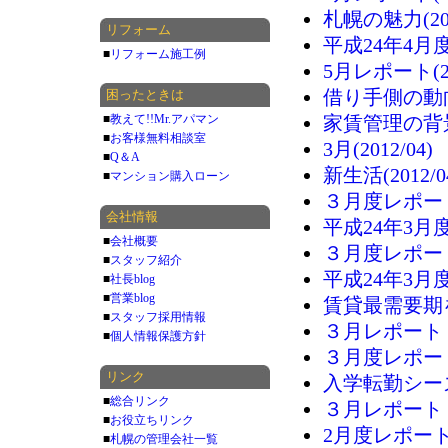
札幌の魅力(201
リフォーム
平成24年4月度レ
■
リフォーム施工例
5月レポート(20
借り手側の動向(2
困ったときは
■
教えて!!Mr.アパマン
家賃管理の背景(2
■
お客様無料相談室
3月(2012/04)
■
Q＆A
新生活(2012/0
■
マンション購入ローン
３月度レポート(2
会社情報
平成24年3月度レ
■
会社概要
３月度レポート(2
■
スタッフ紹介
平成24年3月度レ
■
社長blog
■
営業blog
賃貸最需要期を迎
■
スタッフ採用情報
３月レポート (2
■
個人情報保護方針
３月度レポート (
リンク
入学転勤シーズ
■
総合リンク
３月レポート（2
■
お役立ちリンク
2月度レポート(2
■
札幌の管理会社一覧