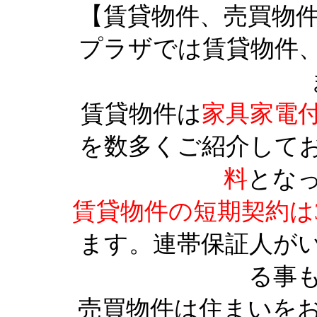
【賃貸物件、売買物
プラザでは賃貸物件
賃貸物件は
家具家電
を数多くご紹介して
料
とな
賃貸物件の短期契約は
ます。連帯保証人が
る事
売買物件は住まいを