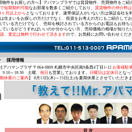
買物件をお探しの方へ】アパマンプラザでは賃貸物件、売買物件をご紹
で短期契約可能
なお部屋を数多くご紹介しており、
賃貸物件の仲介料は
3ヶ月以上から
となっております。連帯保証人がいない方は保証会社を
は住まいをお探しの方だけでなく、投資をお考えの方にもご紹介してお
れている方だけでなく、売却を検討されている方からのお電話もお待ち
しているがどうすればいいのか分からない方、売却価格の相場が知りた
談、査定は無料で行わせて頂きます
ので、お気軽にお問い合わせくださ
介
採用情報
アパマンプラザ 〒064-0809 札幌市中央区南9条西4丁目1-12
お客様駐
9:10～18:30 土曜、
祝日
も営業しております。
日曜日は定休日
となっ
期休業のご案内
】 8月13日(木)～15日(土)を夏期休業とさせていただき
目 次