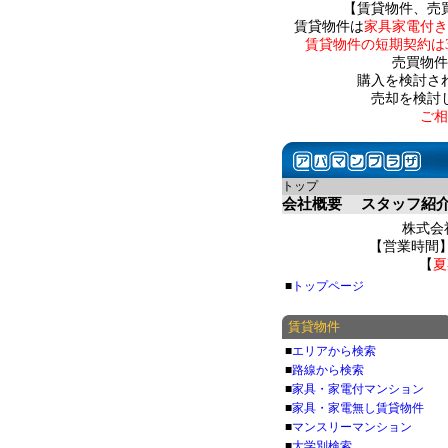
【賃貸物件、売
賃貸物件は
家具家電付き
賃貸物件の短期契約は
売買物件
購入を検討さ
売却を検討
ご相
トップ
会社概要
スタッフ紹
株式会社
【営業時間】 
【
夏
■
トップページ
賃貸物件
■
エリアから検索
■
路線から検索
■
家具・家電付マンション
■
家具・家電無し賃貸物件
■
マンスリーマンション
■
大学別検索