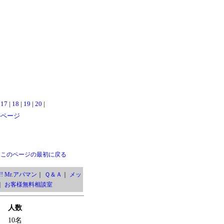
|
17
|
18
|
19
|
20
|
のページ
このページの最初に戻る
! Mr.アパマン
｜
Ｑ＆Ａ
｜
メッ
｜
お客様無料相談室
人数
10名