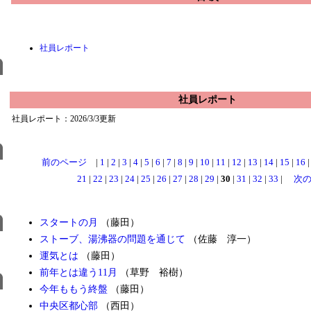
社員レポート
社員レポート
社員レポート：2026/3/3更新
前のページ
|
1
|
2
|
3
|
4
|
5
|
6
|
7
|
8
|
9
|
10
|
11
|
12
|
13
|
14
|
15
|
16
21
|
22
|
23
|
24
|
25
|
26
|
27
|
28
|
29
|
30
|
31
|
32
|
33
|
次
スタートの月
（藤田）
ストーブ、湯沸器の問題を通じて
（佐藤 淳一）
運気とは
（藤田）
前年とは違う11月
（草野 裕樹）
今年ももう終盤
（藤田）
中央区都心部
（西田）