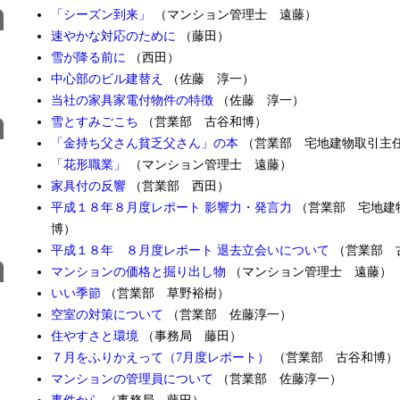
「シーズン到来」
（マンション管理士 遠藤）
速やかな対応のために
（藤田）
雪が降る前に
（西田）
中心部のビル建替え
（佐藤 淳一）
当社の家具家電付物件の特徴
（佐藤 淳一）
雪とすみごこち
（営業部 古谷和博）
「金持ち父さん貧乏父さん」の本
（営業部 宅地建物取引主任
「花形職業」
（マンション管理士 遠藤）
家具付の反響
（営業部 西田）
平成１８年８月度レポート 影響力・発言力
（営業部 宅地建
博）
平成１８年 ８月度レポート 退去立会いについて
（営業部 
マンションの価格と掘り出し物
（マンション管理士 遠藤）
いい季節
（営業部 草野裕樹）
空室の対策について
（営業部 佐藤淳一）
住やすさと環境
（事務局 藤田）
７月をふりかえって（7月度レポート）
（営業部 古谷和博）
マンションの管理員について
（営業部 佐藤淳一）