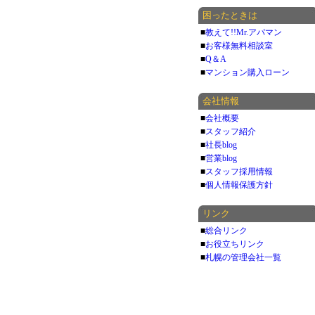
困ったときは
■
教えて!!Mr.アパマン
■
お客様無料相談室
■
Q＆A
■
マンション購入ローン
会社情報
■
会社概要
■
スタッフ紹介
■
社長blog
■
営業blog
■
スタッフ採用情報
■
個人情報保護方針
リンク
■
総合リンク
■
お役立ちリンク
■
札幌の管理会社一覧