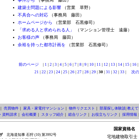
事件から
（事務局 藤田）
建築士問題による影響
（営業 草野）
不具合への対応
（事務局 藤田）
ホームページから
（営業部 石黒修司）
「求める人と求められる人」
（マンション管理士 遠藤）
お客様の声
（事務局 藤田）
余裕を持った都市計画を
（営業部 石黒修司）
前のページ
|
1
|
2
|
3
|
4
|
5
|
6
|
7
|
8
|
9
|
10
|
11
|
12
|
13
|
14
|
15
|
16
21
|
22
|
23
|
24
|
25
|
26
|
27
|
28
|
29
|
30
|
31
|
32
|
33
|
次
｜
売買物件
｜
家具・家電付マンション
｜
物件リクエスト
｜
部屋探し体験談
|
教えて!
・資料請求
｜
会社概要
｜
スタッフ紹介
｜
総合リンク
｜
お役立ちリンク
｜
採用情報
国家資格名
ザ
北海道知事 石狩 (10) 第3992号
宅地建物取引士