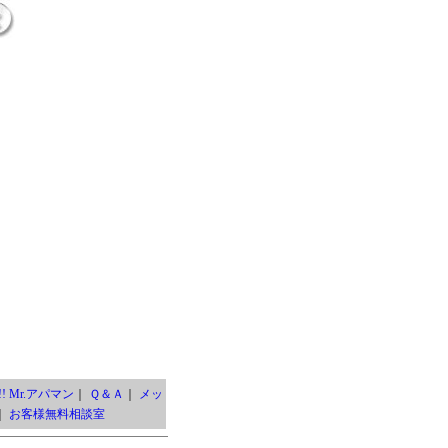
! Mr.アパマン
｜
Ｑ＆Ａ
｜
メッ
｜
お客様無料相談室