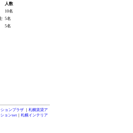
人数
10名
士
5名
5名
ンションプラザ
｜
札幌賃貸ア
ションnet
｜
札幌インテリア