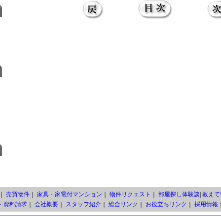
｜
売買物件
｜
家具・家電付マンション
｜
物件リクエスト
｜
部屋探し体験談
|
教えて!
・資料請求
｜
会社概要
｜
スタッフ紹介
｜
総合リンク
｜
お役立ちリンク
｜
採用情報