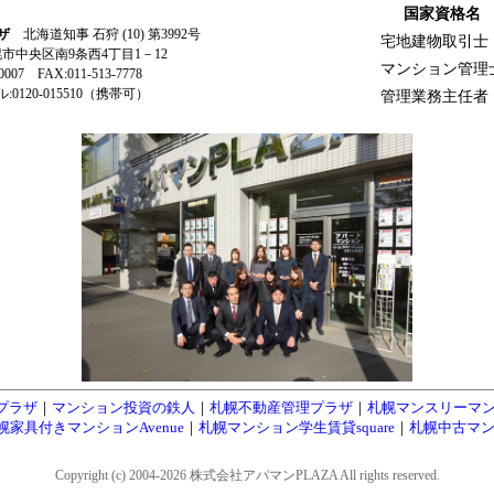
国家資格名
ザ
北海道知事 石狩 (10) 第3992号
宅地建物取引士
札幌市中央区南9条西4丁目1－12
マンション管理
-0007 FAX:011-513-7778
0120-015510（携帯可）
管理業務主任者
プラザ
｜
マンション投資の鉄人
｜
札幌不動産管理プラザ
｜
札幌マンスリーマ
幌家具付きマンションAvenue
｜
札幌マンション学生賃貸square
｜
札幌中古マン
Copyright (c) 2004-2026 株式会社アパマンPLAZA All rights reserved.