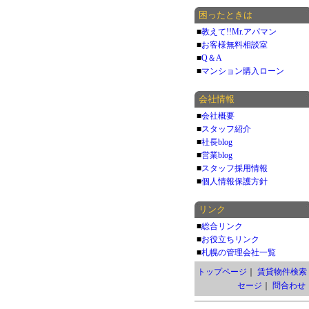
困ったときは
■
教えて!!Mr.アパマン
■
お客様無料相談室
■
Q＆A
■
マンション購入ローン
会社情報
■
会社概要
■
スタッフ紹介
■
社長blog
■
営業blog
■
スタッフ採用情報
■
個人情報保護方針
リンク
■
総合リンク
■
お役立ちリンク
■
札幌の管理会社一覧
トップページ
｜
賃貸物件検索
セージ
｜
問合わせ