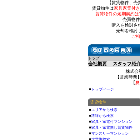
【賃貸物件、売
賃貸物件は
家具家電付き
賃貸物件の短期契約は
売買物件
購入を検討さ
売却を検討
ご相
トップ
会社概要
スタッフ紹
株式会社
【営業時間】 
【
夏
■
トップページ
賃貸物件
■
エリアから検索
■
路線から検索
■
家具・家電付マンション
■
家具・家電無し賃貸物件
■
マンスリーマンション
■
大学別検索