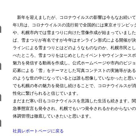
新年を迎えましたが、コロナウイルスの影響は今もなお続いていま
年1月は、コロナウイルスの流行前で全国的には東京オリンピッ
や、札幌市内では雪まつりに向けた雪像作成が始まっていました
ば、雪まつりが有名ですが今年はオンライン形式による開催が決
ラインによる雪まつりとはどのようなものなのか、札幌市民とし
べたところ、雪まつりをはじめとしたイベントやウインタースポ
魅力を発信する動画を作成し、公式ホームページや市内のビジョ
応募による「雪」をテーマとした写真コンテストの実施等がある
のような世の中になっているとは誰も想像していなかったと思い
でも札幌の冬の魅力を発信し続けることで、コロナウイルスが消
性化に繋げられると信じています。
まだまだ寒い日もコロナウイルスを意識した生活も続きます。関
急事態宣言も発令され、札幌でもいつ発令されるかわからないの
体調管理は徹底していきたいと思います。
社員レポートページに戻る