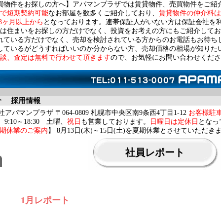
買物件をお探しの方へ】アパマンプラザでは賃貸物件、売買物件をご紹
で短期契約可能
なお部屋を数多くご紹介しており、
賃貸物件の仲介料は
3ヶ月以上から
となっております。連帯保証人がいない方は保証会社を
は住まいをお探しの方だけでなく、投資をお考えの方にもご紹介してお
れている方だけでなく、売却を検討されている方からのお電話もお待ち
しているがどうすればいいのか分からない方、売却価格の相場が知りた
談、査定は無料で行わせて頂きます
ので、お気軽にお問い合わせくださ
介
採用情報
アパマンプラザ 〒064-0809 札幌市中央区南9条西4丁目1-12
お客様駐
9:10～18:30 土曜、
祝日
も営業しております。
日曜日は定休日
となっ
期休業のご案内
】 8月13日(木)～15日(土)を夏期休業とさせていただき
社員レポート
1月レポート