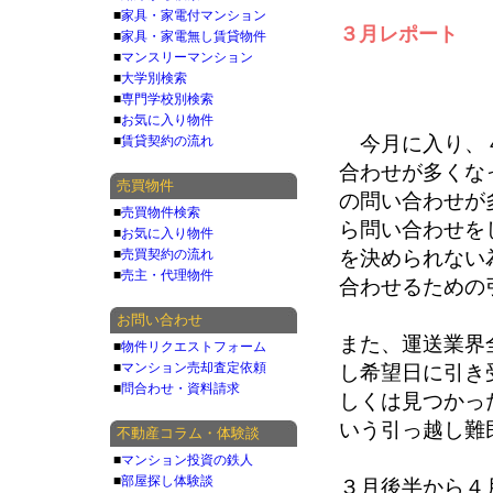
■
家具・家電付マンション
３月レポート
■
家具・家電無し賃貸物件
■
マンスリーマンション
■
大学別検索
■
専門学校別検索
■
お気に入り物件
今月に入り、４
■
賃貸契約の流れ
合わせが多くな
売買物件
の問い合わせが
■
売買物件検索
ら問い合わせを
■
お気に入り物件
■
売買契約の流れ
を決められない
■
売主・代理物件
合わせるための
お問い合わせ
また、運送業界
■
物件リクエストフォーム
■
マンション売却査定依頼
し希望日に引き
■
問合わせ・資料請求
しくは見つかっ
いう引っ越し難
不動産コラム・体験談
■
マンション投資の鉄人
■
部屋探し体験談
３月後半から４