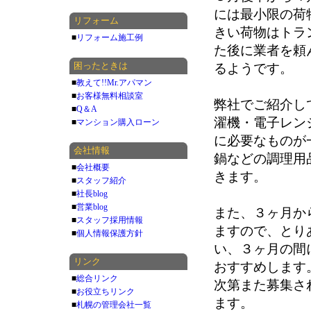
には最小限の荷
リフォーム
きい荷物はトラ
■
リフォーム施工例
た後に業者を頼
困ったときは
るようです。
■
教えて!!Mr.アパマン
■
お客様無料相談室
弊社でご紹介し
■
Q＆A
濯機・電子レン
■
マンション購入ローン
に必要なものが
会社情報
鍋などの調理用
■
会社概要
きます。
■
スタッフ紹介
■
社長blog
■
営業blog
また、３ヶ月か
■
スタッフ採用情報
ますので、とり
■
個人情報保護方針
い、３ヶ月の間
リンク
おすすめします
■
総合リンク
次第また募集さ
■
お役立ちリンク
ます。
■
札幌の管理会社一覧