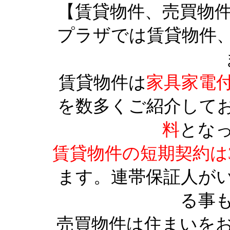
【賃貸物件、売買物
プラザでは賃貸物件
賃貸物件は
家具家電
を数多くご紹介して
料
とな
賃貸物件の短期契約は
ます。連帯保証人が
る事
売買物件は住まいを