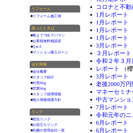
コロナと不動
リフォーム
1月レポート
■
リフォーム施工例
1月レポート
困ったときは
1月レポート
■
教えて!!Mr.アパマン
1月レポート
■
お客様無料相談室
3月レポート
■
Q＆A
３月レポート
■
マンション購入ローン
令和２年３月
会社情報
レポート
（櫻
■
会社概要
3月レポート
■
スタッフ紹介
■
社長blog
老後2000万
■
営業blog
マネーセミナ
■
スタッフ採用情報
中古マンショ
■
個人情報保護方針
7月レポート
リンク
令和元年のニ
■
総合リンク
6月レポート
■
お役立ちリンク
6月レポート
■
札幌の管理会社一覧