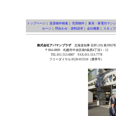
トップページ
｜
賃貸物件検索
｜
売買物件
｜
家具・家電付マン
セージ
｜
問合わせ・資料請求
｜
会社概要
｜
スタッフ
株式会社アパマンプラザ
北海道知事 石狩 (10) 第3992号
〒064-0809 札幌市中央区南9条西4丁目1－12
TEL:011-513-0007 FAX:011-513-7778
フリーダイヤル:0120-015510（携帯可）