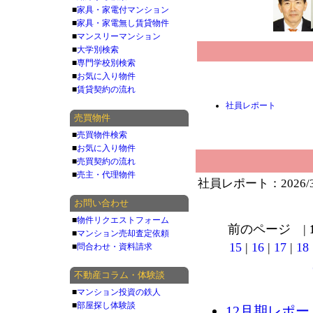
■
家具・家電付マンション
■
家具・家電無し賃貸物件
■
マンスリーマンション
■
大学別検索
■
専門学校別検索
■
お気に入り物件
■
賃貸契約の流れ
社員レポート
売買物件
■
売買物件検索
■
お気に入り物件
■
売買契約の流れ
■
売主・代理物件
社員レポート：2026/
お問い合わせ
■
物件リクエストフォーム
前のページ |
■
マンション売却査定依頼
15
|
16
|
17
|
18
■
問合わせ・資料請求
不動産コラム・体験談
■
マンション投資の鉄人
■
部屋探し体験談
12月期レポー