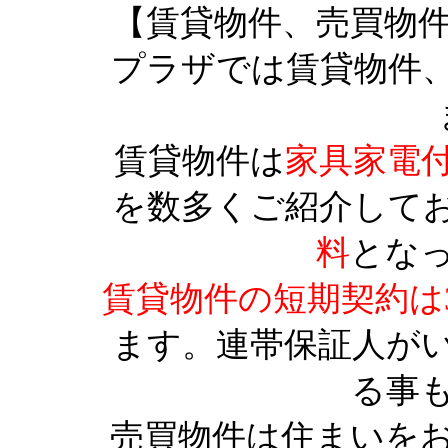
【賃貸物件、売買物
プラザでは賃貸物件
賃貸物件は
家具家電
を数多くご紹介して
料
とな
賃貸物件の短期契約は
ます。連帯保証人が
る事
売買物件は住まいを