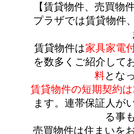
【賃貸物件、売買物
プラザでは賃貸物件
賃貸物件は
家具家電
を数多くご紹介して
料
とな
賃貸物件の短期契約は
ます。連帯保証人が
る事
売買物件は住まいを