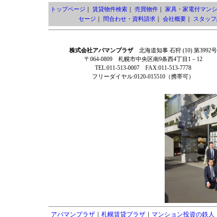
トップページ
｜
賃貸物件検索
｜
売買物件
｜
家具・家電付マン
セージ
｜
問合わせ・資料請求
｜
会社概要
｜
スタッフ
株式会社アパマンプラザ
北海道知事 石狩 (10) 第3992号
〒064-0809 札幌市中央区南9条西4丁目1－12
TEL:011-513-0007 FAX:011-513-7778
フリーダイヤル:0120-015510（携帯可）
アパマンプラザ
｜
札幌賃貸プラザ
｜
マンション投資の鉄人