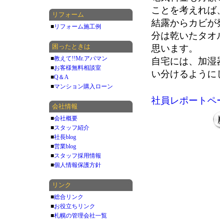
ことを考えれば
リフォーム
結露からカビが
■
リフォーム施工例
分は乾いたタオ
困ったときは
思います。
■
教えて!!Mr.アパマン
自宅には、加湿
■
お客様無料相談室
い分けるように
■
Q＆A
■
マンション購入ローン
社員レポートペ
会社情報
■
会社概要
■
スタッフ紹介
■
社長blog
■
営業blog
■
スタッフ採用情報
■
個人情報保護方針
リンク
■
総合リンク
■
お役立ちリンク
■
札幌の管理会社一覧