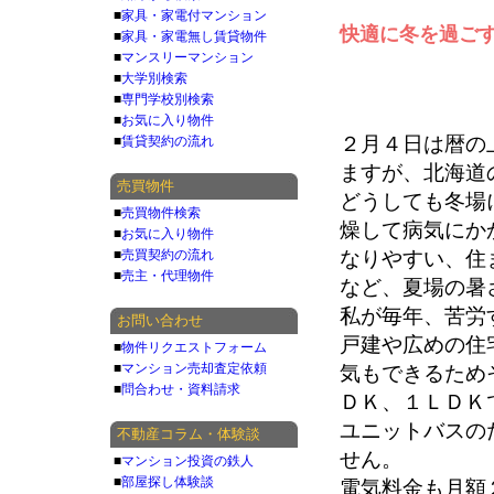
■
家具・家電付マンション
快適に冬を過ご
■
家具・家電無し賃貸物件
■
マンスリーマンション
■
大学別検索
■
専門学校別検索
■
お気に入り物件
２月４日は暦の
■
賃貸契約の流れ
ますが、北海道
売買物件
どうしても冬場
■
売買物件検索
燥して病気にか
■
お気に入り物件
■
売買契約の流れ
なりやすい、住
■
売主・代理物件
など、夏場の暑
私が毎年、苦労
お問い合わせ
戸建や広めの住
■
物件リクエストフォーム
■
マンション売却査定依頼
気もできるため
■
問合わせ・資料請求
ＤＫ、１ＬＤＫ
ユニットバスの
不動産コラム・体験談
せん。
■
マンション投資の鉄人
■
部屋探し体験談
電気料金も月額