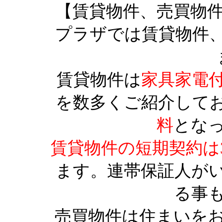
【賃貸物件、売買物
プラザでは賃貸物件
賃貸物件は
家具家電
を数多くご紹介して
料
とな
賃貸物件の短期契約は
ます。連帯保証人が
る事
売買物件は住まいを