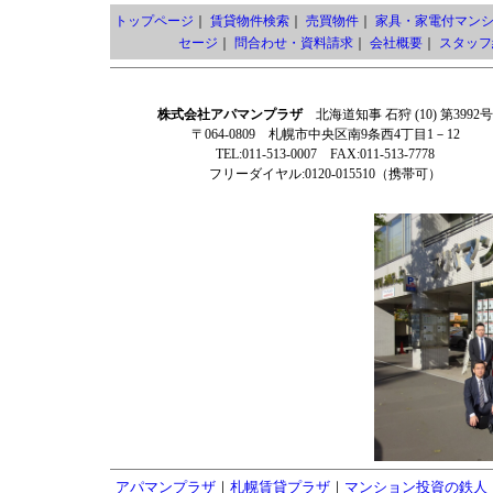
トップページ
｜
賃貸物件検索
｜
売買物件
｜
家具・家電付マン
セージ
｜
問合わせ・資料請求
｜
会社概要
｜
スタッフ
株式会社アパマンプラザ
北海道知事 石狩 (10) 第3992号
〒064-0809 札幌市中央区南9条西4丁目1－12
TEL:011-513-0007 FAX:011-513-7778
フリーダイヤル:0120-015510（携帯可）
アパマンプラザ
｜
札幌賃貸プラザ
｜
マンション投資の鉄人