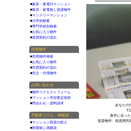
■
家具・家電付マンション
■
家具・家電無し賃貸物件
■
マンスリーマンション
■
大学別検索
■
専門学校別検索
■
お気に入り物件
■
賃貸契約の流れ
売買物件
■
売買物件検索
■
お気に入り物件
■
売買契約の流れ
■
売主・代理物件
お問い合わせ
■
物件リクエストフォーム
■
マンション売却査定依頼
■
問合わせ・資料請求
不動産コラム・体験談
■
マンション投資の鉄人
■
部屋探し体験談