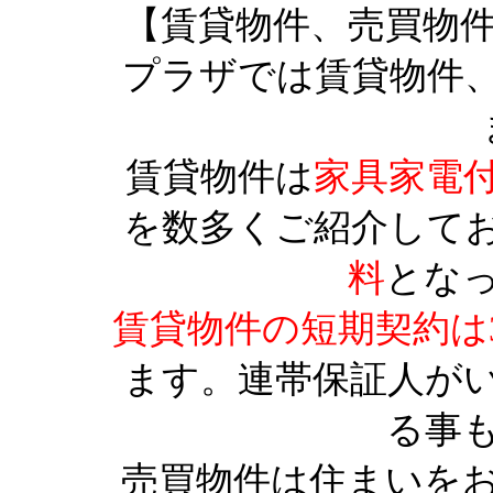
【賃貸物件、売買物
プラザでは賃貸物件
賃貸物件は
家具家電
を数多くご紹介して
料
とな
賃貸物件の短期契約は
ます。連帯保証人が
る事
売買物件は住まいを