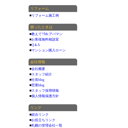
リフォーム
■
リフォーム施工例
困ったときは
■
教えて!!Mr.アパマン
■
お客様無料相談室
■
Q＆A
■
マンション購入ローン
会社情報
■
会社概要
■
スタッフ紹介
■
社長blog
■
営業blog
■
スタッフ採用情報
■
個人情報保護方針
リンク
■
総合リンク
■
お役立ちリンク
■
札幌の管理会社一覧